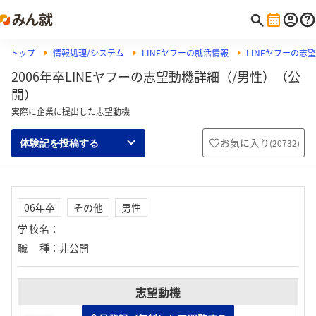
トップ
情報処理/システム
LINEヤフーの就活情報
LINEヤフーの志
2006年卒LINEヤフーの志望動機詳細（/男性）（公
開）
実際に企業に提出した志望動機
お気に入り
(
20732
)
体験記を投稿する
06年卒
その他
男性
学校名
：
職種
：
非公開
志望動機