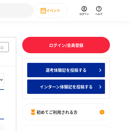
イベント
ログイン
ヘルプ
Event
の新卒就職人気企業ランキング
みんなのインターン人気企業ランキン
直近のイベント一覧
ログイン/会員登録
71
)
もっと見る
 IT・DX現場社員インタビュー
選考体験記を投稿する
の新卒就職人気企業ランキング
みんなのインターン人気企業ランキン
インターン体験記を投稿する
初めてご利用される方