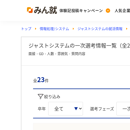
体験記投稿キャンペーン
人気企
トップ
情報処理/システム
ジャストシステムの就活情報
Post
Ranking
PickUp
投稿する
ランキングを見る
注目の企業特集
ジャストシステムの一次選考情報一覧（全2
面接・GD・人数・雰囲気・質問内容
Vote
投票する
23
全
件
動画で知ろう！業界・
絞り込み
卒年
選考フェーズ