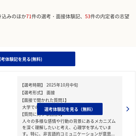
き込みのほか
71
件の選考・面接体験記、
53
件の内定者の志望
。
選考体験記を見る(無料)
【面接で聞かれた質問1】
大学での専攻について
選考体験記を見る（無料）
【質問に対する回答1】
人々の多様な感情や行動の背景にあるメカニズム
を深く理解したいと考え、心理学を学んでいま
す。特に、非言語的コミュニケーションが意思...