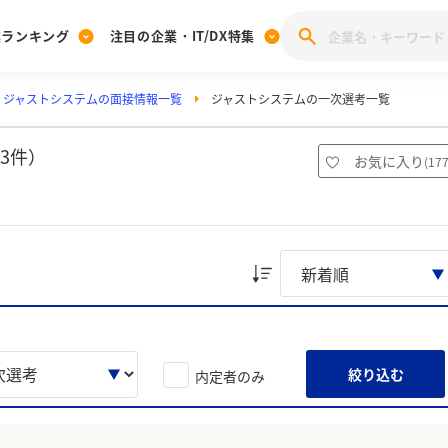
業ランキング
注目の企業・IT/DX特集
ジャストシステムの面接情報一覧
ジャストシステムの一次選考一覧
注目の企業特集
みんなのIT業界新卒就職人気企業ランキング
みんな
[27卒] 本選考体験記投稿キャンペーン
28卒 注目企業特集
27卒 注目企業特集
みんなのDX企業就職ブランド調査
3件）
お気に入り
(
17
注目のIT・DX企業特集
28卒 IT・DX企業特集
27卒 IT・DX企業特集
28卒
みんなのIT業界新卒就職人気企業ランキング
みんな
企業研究
絞り込む
内定者のみ