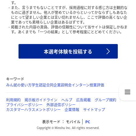
す。
また、言うまでもないことですが、採用過程に対する感じ方は主観的な
ものに過ぎません。他人が誉めているからといってかならずしもあなた
にとって望ましい企業とは言い切れませんし、ここで評価の高くない企
業であっても素晴らしい企業はあるはずです。
掲載された内容の真偽、評価の信頼性について当サイトは保証しかねま
す。あくまでも「一つの結果」として参考程度にとどめてください。
本選考体験を投稿する
キーワード
みん就の使い方
学生認証
合同企業説明会
インターン
授業評価
利用規約
掲示板ガイドライン
ヘルプ
広告掲載
グループ規約
プライバシーポリシー
外部送信ポリシー
カスタマーハラスメントポリシー
企業情報
サイトマップ
表示モード
モバイル
PC
Copyright © Minshu Inc. All rights reserved.