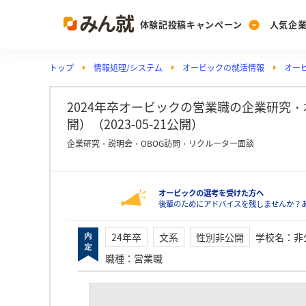
体験記投稿キャンペーン
人気企
トップ
情報処理/システム
オービックの就活情報
オー
Post
Ranking
PickUp
投稿する
ランキングを見る
注目の企業特集
2024年卒オービックの営業職の企業研究
開）（2023-05-21公開）
企業研究・説明会・OBOG訪問・リクルーター面談
Vote
投票する
オービックの選考を受けた方へ
動画で知ろう！業界・
後輩のためにアドバイスを残しませんか？
24年卒
文系
性別非公開
学校名
：
非
職種
：
営業職