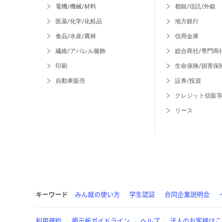
電機/機械/材料
都銀/信託/外銀
医薬/化学/化粧品
地方銀行
食品/水産/農林
信用金庫
繊維/アパレル服飾
総合商社/専門商
印刷
生命保険/損害保
自動車販売
証券/投資
クレジット信販
リース
キーワード
みん就の使い方
学生認証
合同企業説明会
利用規約
掲示板ガイドライン
ヘルプ
法人のお客様はこ