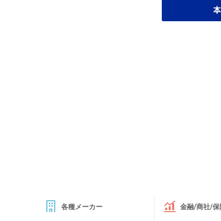
本
各種メーカー
金融/商社/保