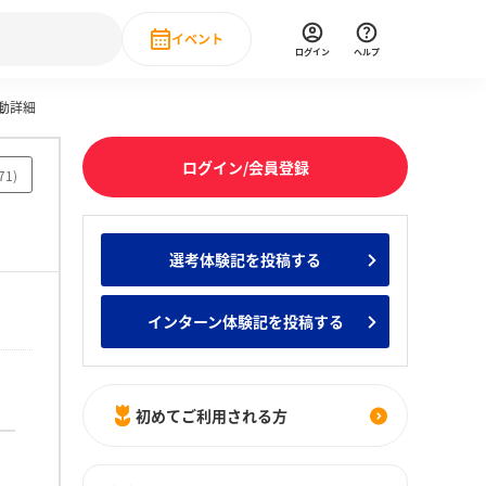
イベント
ログイン
ヘルプ
動詳細
Event
の新卒就職人気企業ランキング
みんなのインターン人気企業ランキン
直近のイベント一覧
ログイン/会員登録
71
)
もっと見る
 IT・DX現場社員インタビュー
選考体験記を投稿する
の新卒就職人気企業ランキング
みんなのインターン人気企業ランキン
インターン体験記を投稿する
初めてご利用される方