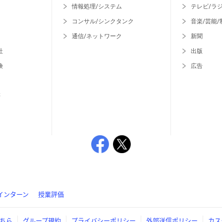
情報処理/システム
テレビ/ラ
コンサル/シンクタンク
音楽/芸能/
通信/ネットワーク
新聞
社
出版
険
広告
等
インターン
授業評価
ちら
グループ規約
プライバシーポリシー
外部送信ポリシー
カス