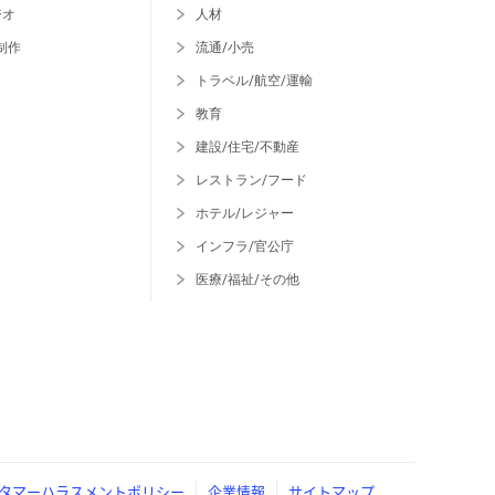
ジオ
人材
制作
流通/小売
トラベル/航空/運輸
教育
建設/住宅/不動産
レストラン/フード
ホテル/レジャー
インフラ/官公庁
医療/福祉/その他
タマーハラスメントポリシー
企業情報
サイトマップ