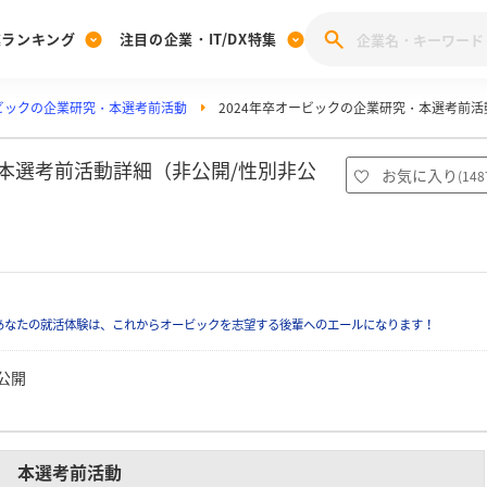
業ランキング
注目の企業・IT/DX特集
ビックの企業研究・本選考前活動
2024年卒オービックの企業研究・本選考前活
注目の企業特集
みんなのIT業界新卒就職人気企業ランキング
みんな
[27卒] 本選考体験記投稿キャンペーン
28卒 注目企業特集
27卒 注目企業特集
みんなのDX企業就職ブランド調査
・本選考前活動詳細（非公開/性別非公
お気に入り
(
148
注目のIT・DX企業特集
28卒 IT・DX企業特集
27卒 IT・DX企業特集
28卒
みんなのIT業界新卒就職人気企業ランキング
みんな
企業研究
あなたの就活体験は、これからオービックを志望する後輩へのエールになります！
公開
本選考前活動