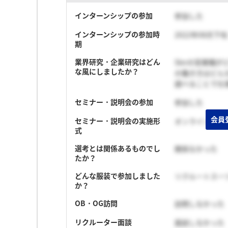
インターンシップの参加
参加した
インターンシップの参加時
2022年08月下
期
業界研究・企業研究はどん
SIerの営業
な風にしましたか？
の働き方はどん
調べることで仕
セミナー・説明会の参加
参加した
会員
セミナー・説明会の実施形
オンライン（顔
式
選考とは関係あるものでし
関係なかった
たか？
どんな服装で参加しました
リクルートスー
か？
OB・OG訪問
訪問しなかった
リクルーター面談
面談しなかった