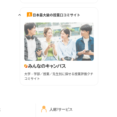
日本最大級の授業口コミサイト
大学・学部／授業／先生別に探せる授業評価クチ
コミサイト
ミ
人材/サービス