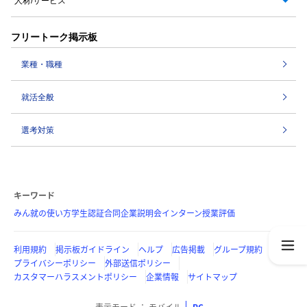
人材/サービス
フリートーク掲示板
業種・職種
就活全般
選考対策
キーワード
みん就の使い方
学生認証
合同企業説明会
インターン
授業評価
利用規約
掲示板ガイドライン
ヘルプ
広告掲載
グループ規約
プライバシーポリシー
外部送信ポリシー
カスタマーハラスメントポリシー
企業情報
サイトマップ
表示モード
モバイル
PC