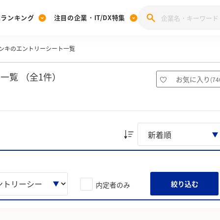
業ランキング
注目の企業・IT/DX特集
ンキのエントリーシート一覧
注目の企業特集
みんなのIT業界新卒就職人気企業ランキング
みんな
[27卒] 本選考体験記投稿キャンペーン
28卒 注目企業特集
27卒 注目企業特集
みんなのDX企業就職ブランド調査
一覧 （全1件）
お気に入り
(
74
注目のIT・DX企業特集
28卒 IT・DX企業特集
27卒 IT・DX企業特集
28卒
みんなのIT業界新卒就職人気企業ランキング
みんな
企業研究
絞り込む
内定者のみ