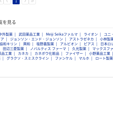
1
覧を見る
中外製薬
武田薬品工業
Meiji Seikaファルマ
ライオン
ユニ
ビア
ジョンソン・エンド・ジョンソン
アストラゼネカ
小林製
協和キリン
興和
塩野義製薬
アルビオン
ピアス
日本ロ
田辺三菱製薬
ノバルティス ファーマ
久光製薬
マックスフ
薬品工業
カネカ
カネボウ化粧品
ファイザー
小野薬品工業
薬
グラクソ・スミスクライン
ファンケル
マルホ
ロート製薬