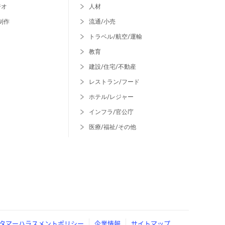
ジオ
人材
制作
流通/小売
トラベル/航空/運輸
教育
建設/住宅/不動産
レストラン/フード
ホテル/レジャー
インフラ/官公庁
医療/福祉/その他
タマーハラスメントポリシー
企業情報
サイトマップ