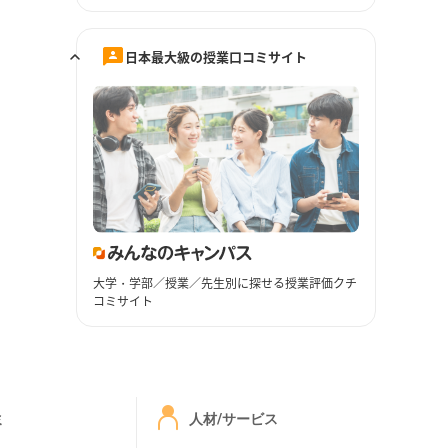
日本最大級の授業口コミサイト
大学・学部／授業／先生別に探せる授業評価クチ
コミサイト
ミ
人材/サービス