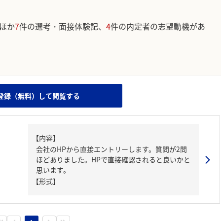
ほか
7
件の選考・面接体験記、
4
件の内定者の志望動機があ
。
登録（無料）して閲覧する
【内容】
会社のHPから直接エントリーします。質問が2問
ほどありました。HPで直接確認されると良いかと
思います。
【形式】