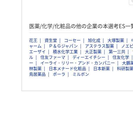
医薬/化学/化粧品の他の企業の本選考ES一
花王
資生堂
コーセー
旭化成
大塚製薬
ャーム
Ｐ＆Ｇジャパン
アステラス製薬
ノエ
エーザイ
積水化学工業
大正製薬
第一三共
ル
住友ファーマ
ディーエイチシー
住友化学
ー
イーライ・リリー・アンド・カンパニー
大鵬
林製薬
日本メナード化粧品
日本新薬
科研製
鳥居薬品
ポーラ
ミルボン