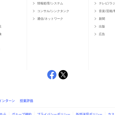
情報処理/システム
テレビ/ラ
コンサル/シンクタンク
音楽/芸能/
通信/ネットワーク
新聞
社
出版
険
広告
等
インターン
授業評価
ちら
グループ規約
プライバシーポリシー
外部送信ポリシー
カス