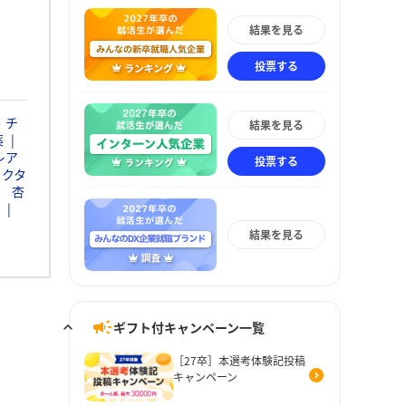
結果を見る
投票する
・チ
結果を見る
薬
レア
投票する
ァクタ
杏
結果を見る
ギフト付キャンペーン一覧
［27卒］本選考体験記投稿
キャンペーン