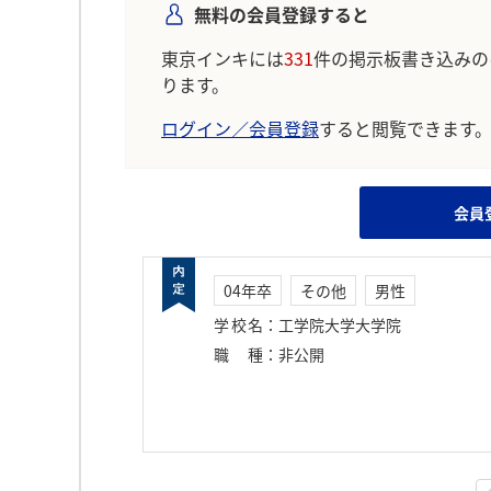
無料の会員登録すると
東京インキには
331
件の掲示板書き込みの
ります。
ログイン／会員登録
すると閲覧できます
会員
04年卒
その他
男性
学校名
：
工学院大学大学院
職種
：
非公開