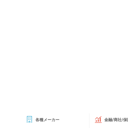
各種メーカー
金融/商社/保