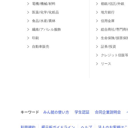
電機/機械/材料
都銀/信託/外銀
医薬/化学/化粧品
地方銀行
食品/水産/農林
信用金庫
繊維/アパレル服飾
総合商社/専門商
印刷
生命保険/損害保
自動車販売
証券/投資
クレジット信販
リース
キーワード
みん就の使い方
学生認証
合同企業説明会
利用規約
掲示板ガイドライン
ヘルプ
法人のお客様はこ