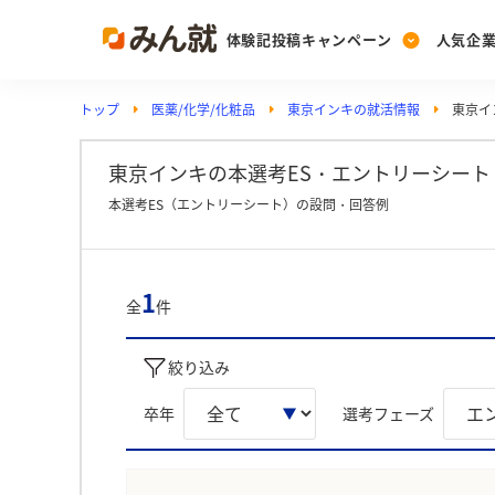
体験記投稿キャンペーン
人気企
トップ
医薬/化学/化粧品
東京インキの就活情報
東京イ
Post
Ranking
PickUp
投稿する
ランキングを見る
注目の企業特集
東京インキの本選考ES・エントリーシート 
本選考ES（エントリーシート）の設問・回答例
Vote
投票する
1
全
件
動画で知ろう！業界・
絞り込み
卒年
選考フェーズ