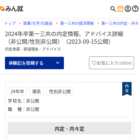
トップ
医薬/化学/化粧品
第一三共の就活情報
第一三共の内定・内々
2024年卒第一三共の内定情報、アドバイス詳細
（非公開/性別非公開）（2023-09-15公開）
内定承諾・辞退理由・アドバイス
お気に入り
(
19550
)
体験記を投稿する
24年卒
理系
性別非公開
学校名
：
非公開
職種
：
非公開
内定・内々定