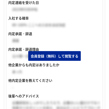
内定連絡を受けた日
2023年03月中旬
入社する確率
80~100% ここへの入社をほぼ決定
内定承諾・辞退
承諾
内定承諾・辞退理由
会員登録（無料）して閲覧する
元々第一志望だったため。
他企業からも内定はありましたか
あった
他内定企業を教えてください
-
後輩へのアドバイス
企業研究をしっかりしたうえで、企業のいい面だけでなく
改善すべきポイントを抑え、自分はそこにどうアプローチ