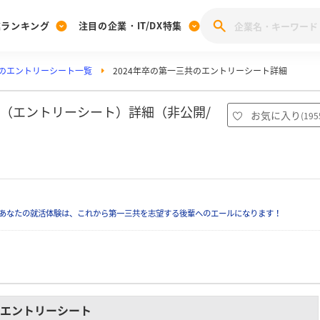
業ランキング
注目の企業・IT/DX特集
のエントリーシート一覧
2024年卒の第一三共のエントリーシート詳細
注目の企業特集
みんなのIT業界新卒就職人気企業ランキング
みんな
[27卒] 本選考体験記投稿キャンペーン
28卒 注目企業特集
27卒 注目企業特集
みんなのDX企業就職ブランド調査
S（エントリーシート）詳細（非公開/
お気に入り
(
195
注目のIT・DX企業特集
28卒 IT・DX企業特集
27卒 IT・DX企業特集
28卒
みんなのIT業界新卒就職人気企業ランキング
みんな
企業研究
あなたの就活体験は、これから第一三共を志望する後輩へのエールになります！
エントリーシート