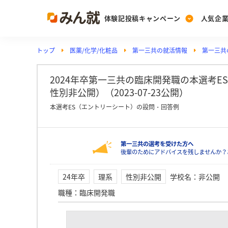
体験記投稿キャンペーン
人気企
トップ
医薬/化学/化粧品
第一三共の就活情報
第一三共
Post
Ranking
PickUp
投稿する
ランキングを見る
注目の企業特集
2024年卒第一三共の臨床開発職の本選考E
性別非公開）（2023-07-23公開）
本選考ES（エントリーシート）の設問・回答例
Vote
投票する
第一三共の選考を受けた方へ
動画で知ろう！業界・
後輩のためにアドバイスを残しませんか？
24年卒
理系
性別非公開
学校名
：
非公開
職種
：
臨床開発職