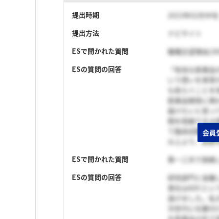
提出時期
2023年02月中旬
提出方法
ナビサイト
ESで聞かれた質問
職種志望理由(30
ESの質問の回答
「有効な医薬品
いう想いを実現
も和らぐことを
医薬品開発に携
届けたいと思っ
間を短縮できる
て臨床試験を遂
会員
以上より、自身
ESで聞かれた質問
第一三共で挑戦
ESの質問の回答
研究部門と協働
貴社はADCと
遂げました。私が貴
次世代に位置付
を医薬品の形で