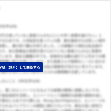
0文字以内)
が行き渡っていない患者さんのもとにいち早く新薬を届けたい」と
するためです。小児喘息を患っていた際、薬を服用すれば苦しい発作
体感し、薬の有り難みを知りました。この経験から現在は私自身が
わり、未だ医薬品の恩恵を受けられていない患者さんの元に新薬を
ています。数ある職種の中でも、効率的な治験の遂行で上市までの期
開発職に魅力を感じています。また患者さんや医師のニーズに合わせ
行することが必要な開発職では私の柔軟性が活きると考えています。
登録（無料）して閲覧する
の強みを活かしながら夢を叶えられる開発職を志望しています。
したいこと（300文字以内）
し、第二のエンハーツとなるような新薬の開発に挑戦したいです。
いう独自技術を活用し、エンハーツという画期的な新薬の開発を成し
社に入社できた際には、Rising StarやAlphaなど、エンハーツの
けられるパイプラインの開発に携わりたいです。貴社の高い研究力
患者さんに届けるためには、研究部門との連携が重要だと考えま