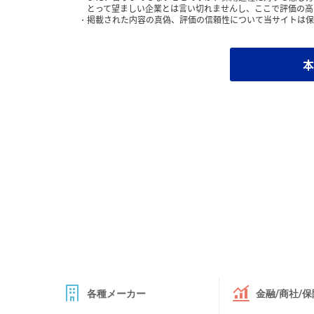
とって望ましい企業とは言い切れませんし、ここで評価の高
掲載された内容の真偽、評価の信頼性について当サイトは保
本
各種メーカー
金融/商社/保