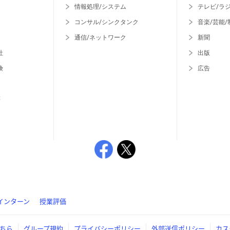
情報処理/システム
テレビ/ラ
コンサル/シンクタンク
音楽/芸能/
通信/ネットワーク
新聞
社
出版
険
広告
等
インターン
授業評価
ちら
グループ規約
プライバシーポリシー
外部送信ポリシー
カス