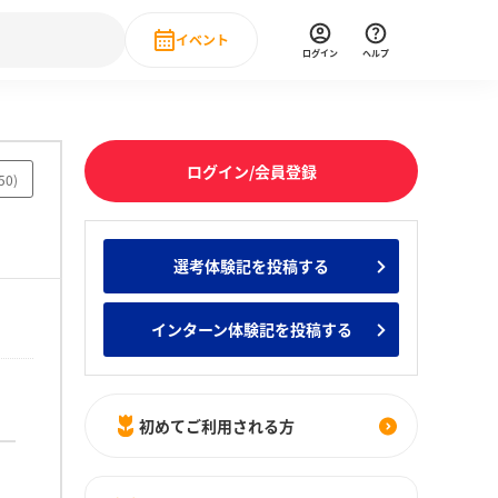
イベント
ログイン
ヘルプ
Event
の新卒就職人気企業ランキング
みんなのインターン人気企業ランキン
直近のイベント一覧
ログイン/会員登録
50
)
もっと見る
 IT・DX現場社員インタビュー
選考体験記を投稿する
の新卒就職人気企業ランキング
みんなのインターン人気企業ランキン
インターン体験記を投稿する
初めてご利用される方