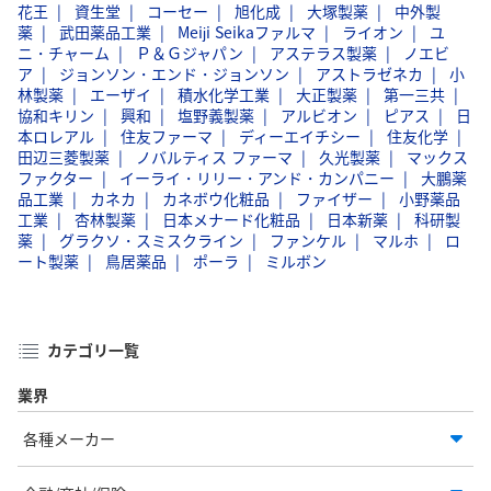
花王
資生堂
コーセー
旭化成
大塚製薬
中外製
薬
武田薬品工業
Meiji Seikaファルマ
ライオン
ユ
ニ・チャーム
Ｐ＆Ｇジャパン
アステラス製薬
ノエビ
ア
ジョンソン・エンド・ジョンソン
アストラゼネカ
小
林製薬
エーザイ
積水化学工業
大正製薬
第一三共
協和キリン
興和
塩野義製薬
アルビオン
ピアス
日
本ロレアル
住友ファーマ
ディーエイチシー
住友化学
田辺三菱製薬
ノバルティス ファーマ
久光製薬
マックス
ファクター
イーライ・リリー・アンド・カンパニー
大鵬薬
品工業
カネカ
カネボウ化粧品
ファイザー
小野薬品
工業
杏林製薬
日本メナード化粧品
日本新薬
科研製
薬
グラクソ・スミスクライン
ファンケル
マルホ
ロ
ート製薬
鳥居薬品
ポーラ
ミルボン
カテゴリ一覧
業界
各種メーカー