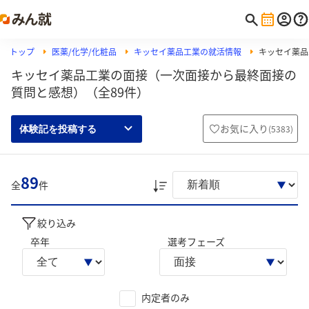
トップ
医薬/化学/化粧品
キッセイ薬品工業の就活情報
キッセイ薬品
キッセイ薬品工業の面接（一次面接から最終面接の
質問と感想）（全89件）
お気に入り
(
5383
)
体験記を投稿する
89
全
件
絞り込み
卒年
選考フェーズ
内定者のみ