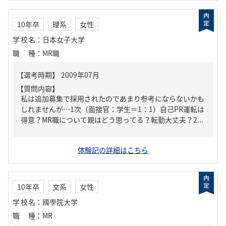
10年卒
理系
女性
学校名
：
日本女子大学
職種
：
MR職
【質問内容】
私は追加募集で採用されたのであまり参考にならないかも
しれませんが…1次（面接官：学生＝1：1）自己PR運転は
得意？MR職について親はどう思ってる？転勤大丈夫？2...
体験記の詳細はこちら
10年卒
文系
女性
学校名
：
國學院大学
職種
：
MR