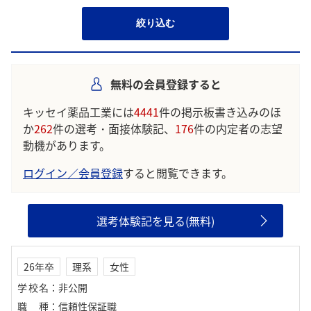
絞り込む
無料の会員登録すると
キッセイ薬品工業には
4441
件の掲示板書き込みのほ
か
262
件の選考・面接体験記、
176
件の内定者の志望
動機があります。
ログイン／会員登録
すると閲覧できます。
選考体験記を見る(無料)
26年卒
理系
女性
学校名
：
非公開
職種
：
信頼性保証職