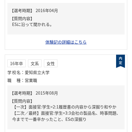
【質問内容】
ESに沿って聞かれる。
体験記の詳細はこちら
16年卒
文系
女性
学校名
：
愛知県立大学
職種
：
営業職
【質問内容】
【一次】面接官:学生=2:1履歴書の内容から深掘り和やか
【二次／最終】面接官:学生=3:3会社の製品名、時事問題、
今までで一番辛かったこと、ESの深掘り