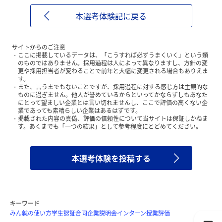
本選考体験記に戻る
サイトからのご注意
ここに掲載しているデータは、「こうすれば必ずうまくいく」という類
のものではありません。採用過程は人によって異なりますし、方針の変
更や採用担当者が変わることで前年と大幅に変更される場合もありえま
す。
また、言うまでもないことですが、採用過程に対する感じ方は主観的な
ものに過ぎません。他人が誉めているからといってかならずしもあなた
にとって望ましい企業とは言い切れませんし、ここで評価の高くない企
業であっても素晴らしい企業はあるはずです。
掲載された内容の真偽、評価の信頼性について当サイトは保証しかねま
す。あくまでも「一つの結果」として参考程度にとどめてください。
本選考体験を投稿する
キーワード
みん就の使い方
学生認証
合同企業説明会
インターン
授業評価