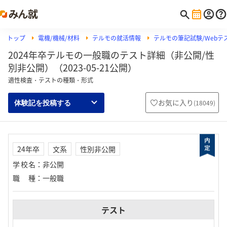
トップ
電機/機械/材料
テルモの就活情報
テルモの筆記試験/Webテス
2024年卒テルモの一般職のテスト詳細（非公開/性
別非公開）（2023-05-21公開）
適性検査・テストの種類・形式
お気に入り
(
18049
)
体験記を投稿する
24年卒
文系
性別非公開
学校名
：
非公開
職種
：
一般職
テスト