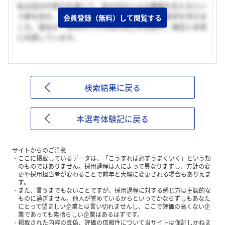
私は自分の努力を通じて、世の中の人々の健康を支えるとい
う夢を持ち、人の役に立ちたいという初心から医学を学びま
会員登録（無料）して閲覧する
した。貴社の「世界の人々のQOL向上を目指す」理念と非常
に共感しています。
検索結果に戻る
本選考体験記に戻る
サイトからのご注意
ここに掲載しているデータは、「こうすれば必ずうまくいく」という類
のものではありません。採用過程は人によって異なりますし、方針の変
更や採用担当者が変わることで前年と大幅に変更される場合もありえま
す。
また、言うまでもないことですが、採用過程に対する感じ方は主観的な
ものに過ぎません。他人が誉めているからといってかならずしもあなた
にとって望ましい企業とは言い切れませんし、ここで評価の高くない企
業であっても素晴らしい企業はあるはずです。
掲載された内容の真偽、評価の信頼性について当サイトは保証しかねま