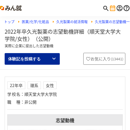
トップ
医薬/化学/化粧品
久光製薬の就活情報
久光製薬の志望動機一
2022年卒久光製薬の志望動機詳細（順天堂大学大
学院/女性）（公開）
実際に企業に提出した志望動機
お気に入り
(
13441
)
体験記を投稿する
22年卒
理系
女性
学校名
：
順天堂大学大学院
職種
：
非公開
志望動機