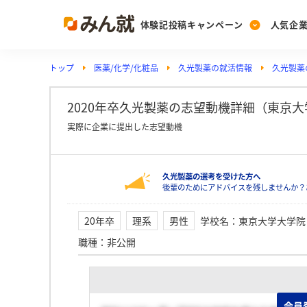
体験記投稿キャンペーン
人気企
トップ
医薬/化学/化粧品
久光製薬の就活情報
久光製薬
Post
Ranking
PickUp
投稿する
ランキングを見る
注目の企業特集
2020年卒久光製薬の志望動機詳細（東京
実際に企業に提出した志望動機
Vote
久光製薬の選考を受けた方へ
投票する
後輩のためにアドバイスを残しませんか？
動画で知ろう！業界・
20年卒
理系
男性
学校名
：
東京大学大学院
職種
：
非公開
会員