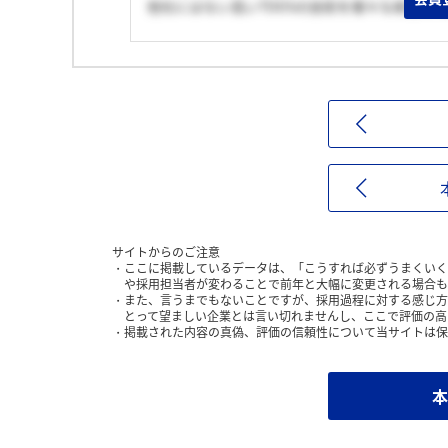
他社にはない高いTDDSの技術を様々な疾患領
サイトからのご注意
ここに掲載しているデータは、「こうすれば必ずうまくいく
や採用担当者が変わることで前年と大幅に変更される場合も
また、言うまでもないことですが、採用過程に対する感じ方
とって望ましい企業とは言い切れませんし、ここで評価の高
掲載された内容の真偽、評価の信頼性について当サイトは保
本