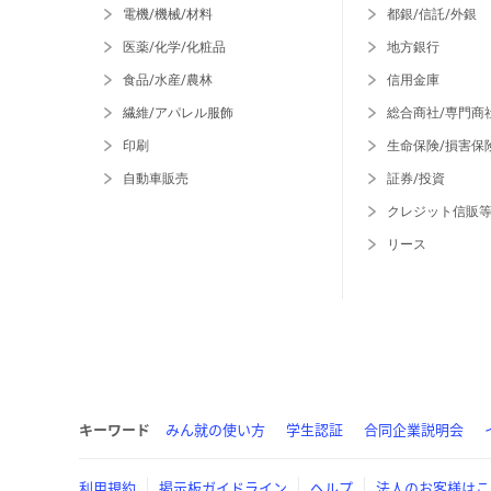
電機/機械/材料
都銀/信託/外銀
医薬/化学/化粧品
地方銀行
食品/水産/農林
信用金庫
繊維/アパレル服飾
総合商社/専門商
印刷
生命保険/損害保
自動車販売
証券/投資
クレジット信販
リース
キーワード
みん就の使い方
学生認証
合同企業説明会
利用規約
掲示板ガイドライン
ヘルプ
法人のお客様はこ