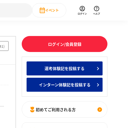
イベント
ログイン
ヘルプ
Event
の新卒就職人気企業ランキング
みんなのインターン人気企業ランキン
直近のイベント一覧
ログイン/会員登録
41
)
もっと見る
 IT・DX現場社員インタビュー
選考体験記を投稿する
の新卒就職人気企業ランキング
みんなのインターン人気企業ランキン
インターン体験記を投稿する
初めてご利用される方