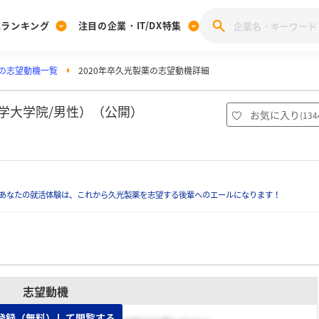
業ランキング
注目の企業・IT/DX特集
の志望動機一覧
2020年卒久光製薬の志望動機詳細
注目の企業特集
みんなのIT業界新卒就職人気企業ランキング
みんな
[27卒] 本選考体験記投稿キャンペーン
28卒 注目企業特集
27卒 注目企業特集
みんなのDX企業就職ブランド調査
大学大学院/男性）（公開）
お気に入り
(
134
注目のIT・DX企業特集
28卒 IT・DX企業特集
27卒 IT・DX企業特集
28卒
みんなのIT業界新卒就職人気企業ランキング
みんな
あなたの就活体験は、これから久光製薬を志望する後輩へのエールになります！
企業研究
志望動機
登録（無料）して閲覧する