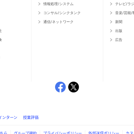
情報処理/システム
テレビ/ラ
コンサル/シンクタンク
音楽/芸能/
通信/ネットワーク
新聞
社
出版
険
広告
等
インターン
授業評価
ちら
グループ規約
プライバシーポリシー
外部送信ポリシー
カス