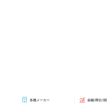
各種メーカー
金融/商社/保