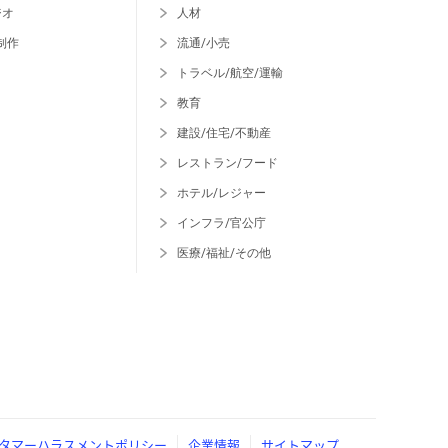
ジオ
人材
制作
流通/小売
トラベル/航空/運輸
教育
建設/住宅/不動産
レストラン/フード
ホテル/レジャー
インフラ/官公庁
医療/福祉/その他
タマーハラスメントポリシー
企業情報
サイトマップ