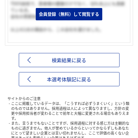
TDDS技術で、患者様の健康だけでなく、QOL向上にも貢献
ている点。
会員登録（無料）して閲覧する
会社の雰囲気がよく、社風が合うと思った点。
以上の2点の理由から、この会社を選びました。
検索結果に戻る
本選考体験記に戻る
サイトからのご注意
ここに掲載しているデータは、「こうすれば必ずうまくいく」という類
のものではありません。採用過程は人によって異なりますし、方針の変
更や採用担当者が変わることで前年と大幅に変更される場合もありえま
す。
また、言うまでもないことですが、採用過程に対する感じ方は主観的な
ものに過ぎません。他人が誉めているからといってかならずしもあなた
にとって望ましい企業とは言い切れませんし、ここで評価の高くない企