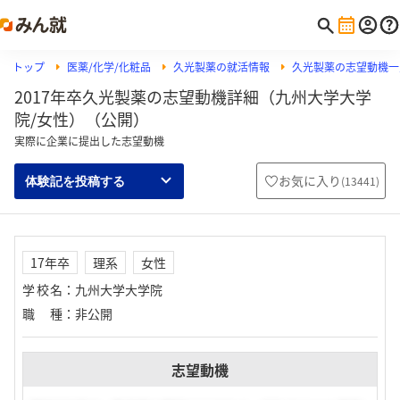
トップ
医薬/化学/化粧品
久光製薬の就活情報
久光製薬の志望動機一
2017年卒久光製薬の志望動機詳細（九州大学大学
院/女性）（公開）
実際に企業に提出した志望動機
お気に入り
(
13441
)
体験記を投稿する
17年卒
理系
女性
学校名
：
九州大学大学院
職種
：
非公開
志望動機