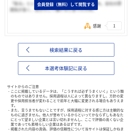
「貼る」という技術に将来性、魅力を感じたため。会社の雰
会員登録（無料）して閲覧する
囲気が良く、自分らしく働けると思ったため。
感謝
1
検索結果に戻る
本選考体験記に戻る
サイトからのご注意
ここに掲載しているデータは、「こうすれば必ずうまくいく」という類
のものではありません。採用過程は人によって異なりますし、方針の変
更や採用担当者が変わることで前年と大幅に変更される場合もありえま
す。
また、言うまでもないことですが、採用過程に対する感じ方は主観的な
ものに過ぎません。他人が誉めているからといってかならずしもあなた
にとって望ましい企業とは言い切れませんし、ここで評価の高くない企
業であっても素晴らしい企業はあるはずです。
掲載された内容の真偽、評価の信頼性について当サイトは保証しかねま