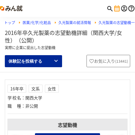
トップ
医薬/化学/化粧品
久光製薬の就活情報
久光製薬の志望動機一
2016年卒久光製薬の志望動機詳細（関西大学/女
性）（公開）
実際に企業に提出した志望動機
お気に入り
(
13441
)
体験記を投稿する
16年卒
文系
女性
学校名
：
関西大学
職種
：
非公開
志望動機