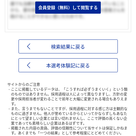
誰でも治療を受けることができる薬の開発を行っていること
会員登録（無料）して閲覧する
から、薬を飲むことが困難な人々を含め、多くの患者さんを
助けることができると感じたためです。
検索結果に戻る
本選考体験記に戻る
サイトからのご注意
ここに掲載しているデータは、「こうすれば必ずうまくいく」という類
のものではありません。採用過程は人によって異なりますし、方針の変
更や採用担当者が変わることで前年と大幅に変更される場合もありえま
す。
また、言うまでもないことですが、採用過程に対する感じ方は主観的な
ものに過ぎません。他人が誉めているからといってかならずしもあなた
にとって望ましい企業とは言い切れませんし、ここで評価の高くない企
業であっても素晴らしい企業はあるはずです。
掲載された内容の真偽、評価の信頼性について当サイトは保証しかねま
す。あくまでも「一つの結果」として参考程度にとどめてください。