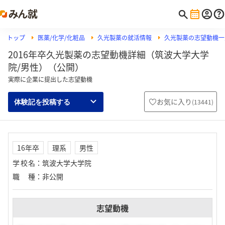
トップ
医薬/化学/化粧品
久光製薬の就活情報
久光製薬の志望動機一
2016年卒久光製薬の志望動機詳細（筑波大学大学
院/男性）（公開）
実際に企業に提出した志望動機
お気に入り
(
13441
)
体験記を投稿する
16年卒
理系
男性
学校名
：
筑波大学大学院
職種
：
非公開
志望動機