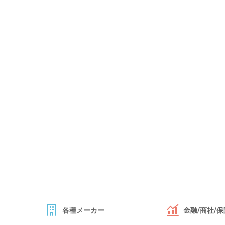
各種メーカー
金融/商社/保