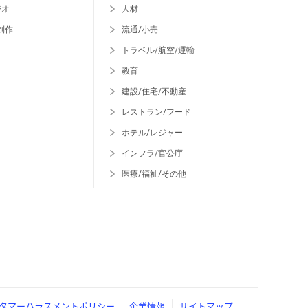
ジオ
人材
制作
流通/小売
トラベル/航空/運輸
教育
建設/住宅/不動産
レストラン/フード
ホテル/レジャー
インフラ/官公庁
医療/福祉/その他
タマーハラスメントポリシー
企業情報
サイトマップ