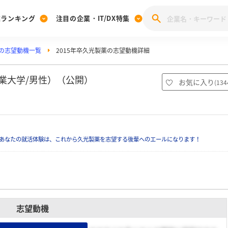
業ランキング
注目の企業・IT/DX特集
の志望動機一覧
2015年卒久光製薬の志望動機詳細
注目の企業特集
みんなのIT業界新卒就職人気企業ランキング
みんな
[27卒] 本選考体験記投稿キャンペーン
28卒 注目企業特集
27卒 注目企業特集
みんなのDX企業就職ブランド調査
業大学/男性）（公開）
お気に入り
(
134
注目のIT・DX企業特集
28卒 IT・DX企業特集
27卒 IT・DX企業特集
28卒
みんなのIT業界新卒就職人気企業ランキング
みんな
あなたの就活体験は、これから久光製薬を志望する後輩へのエールになります！
企業研究
志望動機