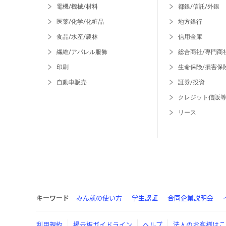
電機/機械/材料
都銀/信託/外銀
医薬/化学/化粧品
地方銀行
食品/水産/農林
信用金庫
繊維/アパレル服飾
総合商社/専門商
印刷
生命保険/損害保
自動車販売
証券/投資
クレジット信販
リース
キーワード
みん就の使い方
学生認証
合同企業説明会
利用規約
掲示板ガイドライン
ヘルプ
法人のお客様はこ