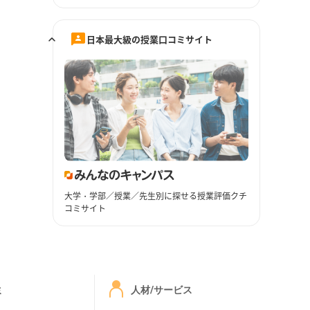
日本最大級の授業口コミサイト
大学・学部／授業／先生別に探せる授業評価クチ
コミサイト
ミ
人材/サービス