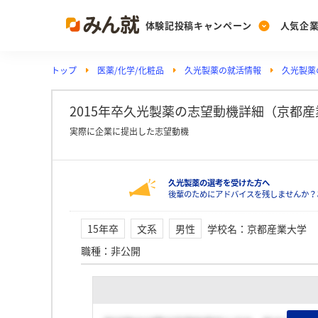
体験記投稿キャンペーン
人気企
トップ
医薬/化学/化粧品
久光製薬の就活情報
久光製薬
Post
Ranking
PickUp
投稿する
ランキングを見る
注目の企業特集
2015年卒久光製薬の志望動機詳細（京都産
実際に企業に提出した志望動機
Vote
久光製薬の選考を受けた方へ
投票する
後輩のためにアドバイスを残しませんか？
動画で知ろう！業界・
15年卒
文系
男性
学校名
：
京都産業大学
職種
：
非公開