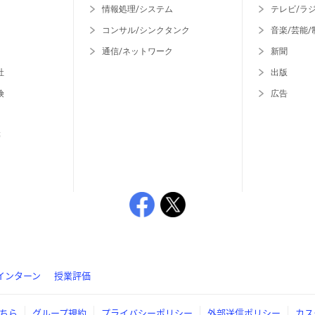
情報処理/システム
テレビ/ラ
コンサル/シンクタンク
音楽/芸能/
通信/ネットワーク
新聞
社
出版
険
広告
等
インターン
授業評価
ちら
グループ規約
プライバシーポリシー
外部送信ポリシー
カス