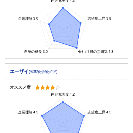
エーザイ
[医薬/化学/化粧品]
オススメ度