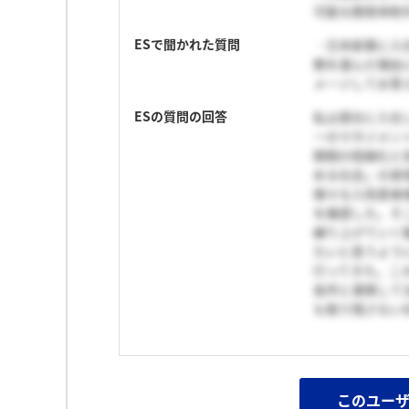
可能な開発体制
ESで聞かれた質問
・日本新薬に入
務を選んだ理由
メージしてお答え
ESの質問の回答
私は貴社に入社
ーのマネジメン
期間の短縮化と
める社会」の実
様々な入院患者
を痛感した。そ
練り上げていく
たいと思うよう
行ってきた。こ
各所と連携して
も取り残さない
このユー