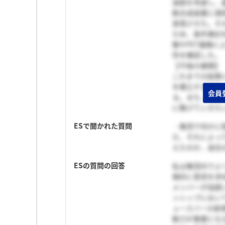
減衰を考慮し、
動合成装置に適
実現させた。そ
ため、条件検討
験やPET撮像
性を確認した。
【今後の展開】
これまでの結果
を確立するため
会員
る。また、病態
に繋げていきた
ESで聞かれた質問
・集団で何かに
た、それによっ
えたのか、過去の
ESの質問の回答
私は集団内でよ
極的に意見を求
メンバーが協調
ンシップにおい
ュースバーの新
動力が重要にな