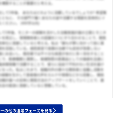
を構築することが重要だと考える。
社して5年後、 あなたはどのように活躍しているでしょうか? 希望業
とともに、 その部門で働くあなたの姿や活躍する場面を具体的にイ
ください。 (400字以内)
して5年後、モニターの経験を活かした治験実施計画の立案とモニタ
トを両立し、現場関係者との認識を1つにすり合わせることで、開発
効率化に貢献していると考える。私は「誰もが夢に向かって前に進
現を目指している。病院実習で長期の治療でも症状が改善しない
様にお会いし、既存薬では不十分な疾患が未だに多く存在すること
こで、医療機関と連携し、候補物質の医薬品としての価値を迅速に
臨床開発職で活躍することで、彼らに自由で不利のない生活を届け
になった。私はこれまで、組織内外の様々な関係者と協働し活動を
の経験を生かして患者様の声をカルテや現場などから収集し、関係
治験計画への反映と開発方法のアップデートをしていくことで、誰
社会の創造に貢献していると想像している。
ザーの他の選考フェーズを見る