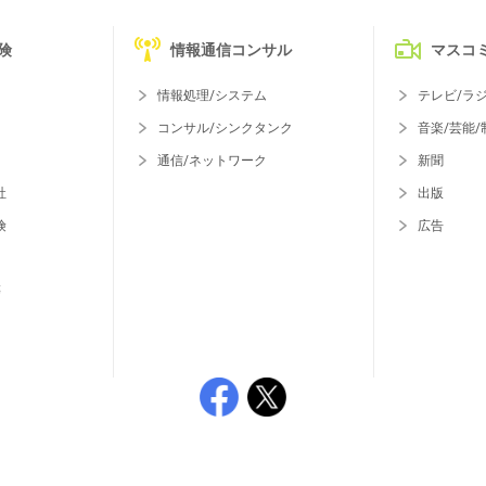
険
情報通信コンサル
マスコ
情報処理/システム
テレビ/ラ
コンサル/シンクタンク
音楽/芸能/
通信/ネットワーク
新聞
社
出版
険
広告
等