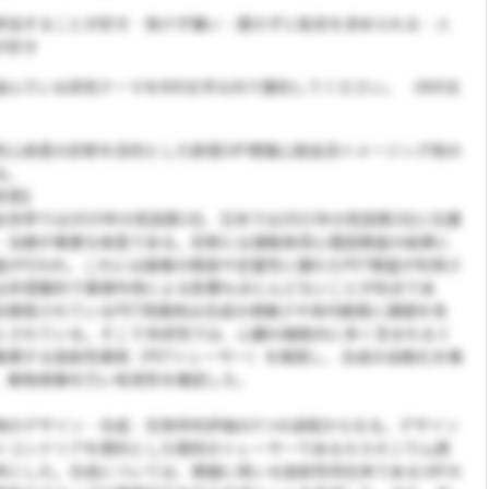
参加することが好き・負けず嫌い・臆せずに助言を求められる・人
が好き
んでいる研究テーマを800文字以内で要約してください。 （800文
性心疾患の診断を目的とした新規18F標識心筋血流イメージング剤の
る。
背景】
世界では2019年の死因第1位、日本では2021年の死因第2位に位置
・治療が重要な疾患である。診断には運動負荷心電図検査の結果に
査が行われ、これには画像の精度や定量性に優れたPET検査が利用さ
は非侵襲的で薬理作用による影響もほとんどないことが利点であ
在開発されているPET用薬剤は合成の煩雑さや体内動態に課題を有
とされている。そこで本研究では、心臓の細胞内に多く含まれるミ
集積する放射性薬剤（PETトレーサー）を開発し、合成の自動化を検
、動物実験を行い有用性を確認した。
物のデザイン・合成・生物学的評価の3つの過程からなる。デザイン
トコンドリアを標的とした既知のトレーサーであるホスホニウム誘
考にした。合成については、標識に用いる放射性同位体である18Fの