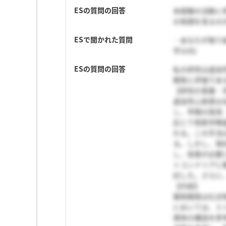
ESの質問の回答
未経験の活動に
の笑顔を見るの
ESで聞かれた質問
・あなたが取り組
字以内)
ESの質問の回答
私の研究は虚血
開発と評価であ
【研究の意義・
虚血性心疾患は全
し、早期の発見
応じて核医学検
れる。この手法
る。しかし、現
し、改善が必要
トコンドリアに
討した。さらに
【内容】
薬剤開発は化合
においては、ミ
導体の構造を参