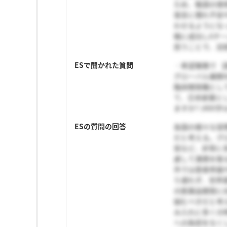
ため、敬語の使
発言に慣れ不安
わせるようにな
戦に成功し6チ
担うことで、活
ESで聞かれた質問
・希望業務で 
グローバル展開
臨床開発職とし
て、日本新薬と
ますか? (400字
ESの質問の回答
各国の様々な習
だと考える。グ
低など、非常に
慮して連携を取
外では患者参画
り遅れず、世界
の医薬品開発に
組むべきだと考
み入れに多くの
への負担をなく