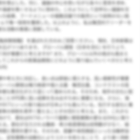
用を禁止した。次に、議論の中心を担いながら各々に意見を求め、
や遠慮を無くせるように努めた。このようにして忌憚ない議論を交
った結果、フードメニューの複数店舗での販売という前例のない挑
ームで唯一採用を獲得した。以上のように、私は集団内でリーダーを
発な活動の推進に貢献している。
【臨床開発職】 を選ばれた方のみご回答ください。 現在、日本新薬は
を広げつつあります。 グローバル開発（日本を含む) を行う上で、
て何が重要だと考えますか? また、グローバル以外の視点も踏まえ
してこれからの医薬品開発にどのように取り組んでいくべきだと考え
以内)
慣や考え方に対応し、良い点は即座に導入する、高い柔軟性が重要
ローバル開発は権力格差や個人主義・集団主義、コンテクストの高
多様な異文化が入り混じって進められる。そのため、相手の文化に配
ることが円滑に高い成果を生み出すために重要となる。さらに、海
やDCTといった取り組みが日本よりも進んでいる。先行する変化に乗
基準の体制を素早く整えることが大切だと考える。また、これから
向けて、貴社はDCTのノウハウ蓄積と開発業務の更なるDX化に取り
える。貴社が注力される難病・希少疾患領域は症例数が少なく、組
時間と費用を要する。そのため、距離や来院頻度といった治験参加
し、定型業務の自動化によりコストを抑えることで、より速く持続