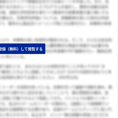
最後のステップで標識反応を行う合成ルートを作成した。また、自
用するためのシークエンスプログラムを設計し、薬剤の自動合成を
の後、放射化学的収率を保ちつつ薬液中の前駆体量を最小限にする
を重ねた。生物学的評価については、実験動物を用いた体内分布試
により、既存の心筋血流イメージング剤との比較を行い、本薬剤の有用
により、本薬剤の高い有用性が期待される。そこで、さらなる安全性
、心筋マーカーや心電図等の心臓特異的な検査を実施する必要があ
登録（無料）して閲覧する
モデルや中型動物を用いて体内分布実験やPET撮像を行い、臨床応用
いと考えている。
取り組むとき、 あなたはどんな役割を担うことが多いですか? ま
て集団にどのように貢献してきましたか? なぜその役割を担おうと考
具体例も挙げてお答えください。 (400字以内)
くリーダーの役割を担っている。先陣を切って議論や活動を進め、積
めながら穏やかに反応を返していくことで、場の雰囲気を暖め、各
し活発に行動できるよう貢献してきた。ベトナムでの海外インター
ても、私は4人チームのリーダーを務めた。2週間という短期間でジ
商品を企画開発する必要があり、迅速なチームビルディングと高い行
ると考えたからだ。私はまず、メンバー間の距離を即座に近づける