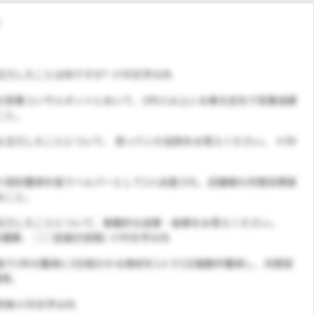
力したことは何ですか? ※50文字以内
の営業コンサルタントにおいて、100人以上いる東北支社で営業成績
こと。
も注力したことについて、 担っていた役割をお答えください。 ※50
り契約獲得を狙うヘルパーとして1人派遣され、店舗様の月間目標値
ること。
注力したことについて、客観的な成果・結果をお答えください。
優勝、 ○○誌論文投稿) ※50文字以内
員で1件の獲得に3日程かかる商材を1人で1日複数件獲得し、月間営
獲得。
性格※50文字以内