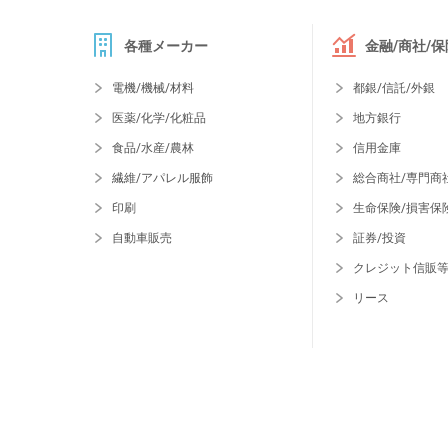
各種メーカー
金融/商社/保
電機/機械/材料
都銀/信託/外銀
医薬/化学/化粧品
地方銀行
食品/水産/農林
信用金庫
繊維/アパレル服飾
総合商社/専門商
印刷
生命保険/損害保
自動車販売
証券/投資
クレジット信販
リース