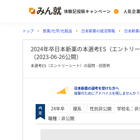
体験記投稿キャンペーン
人気企
トップ
医薬/化学/化粧品
日本新薬の就活情報
日本新薬
Post
Ranking
PickUp
投稿する
ランキングを見る
注目の企業特集
2024年卒日本新薬の本選考ES（エントリ
（2023-06-26公開）
本選考ES（エントリーシート）の設問・回答例
Vote
投票する
日本新薬の選考を受けた方へ
動画で知ろう！業界・
後輩のためにアドバイスを残しませんか？
24年卒
理系
性別非公開
学校名
：
非
職種
：
非公開