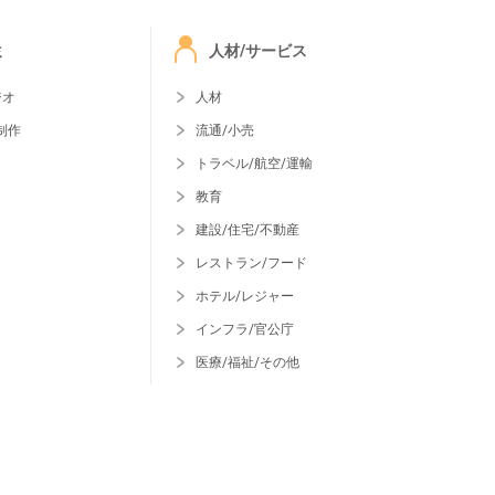
ミ
人材/サービス
ジオ
人材
制作
流通/小売
トラベル/航空/運輸
教育
建設/住宅/不動産
レストラン/フード
ホテル/レジャー
インフラ/官公庁
医療/福祉/その他