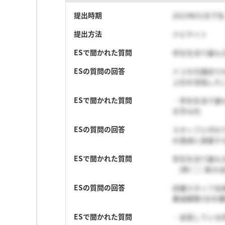
提出時期
2023年01月下旬
提出方法
ナビサイト
ESで聞かれた質問
学生生活で最も注
ESの質問の回答
ドコモ代理店で
上位を目指した
ESで聞かれた質問
・学生生活で最
文字以内
ESの質問の回答
スタッフと代わ
の達成に貢献す
ESで聞かれた質問
学生生活で最も
(例:○○県大会
ESの質問の回答
店舗スタッフ全
業成績第1位を
ESで聞かれた質問
・自覚している