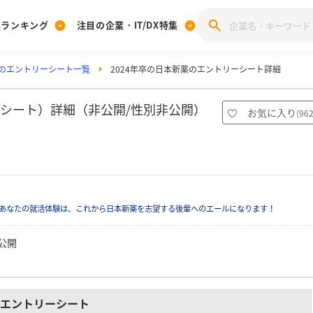
業ランキング
注目の企業・IT/DX特集
のエントリーシート一覧
2024年卒の日本新薬のエントリーシート詳細
注目の企業特集
みんなのIT業界新卒就職人気企業ランキング
みんな
[27卒] 本選考体験記投稿キャンペーン
28卒 注目企業特集
27卒 注目企業特集
みんなのDX企業就職ブランド調査
ーシート）詳細（非公開/性別非公開）
お気に入り
(
96
注目のIT・DX企業特集
28卒 IT・DX企業特集
27卒 IT・DX企業特集
28卒
みんなのIT業界新卒就職人気企業ランキング
みんな
企業研究
あなたの就活体験は、これから日本新薬を志望する後輩へのエールになります！
公開
エントリーシート