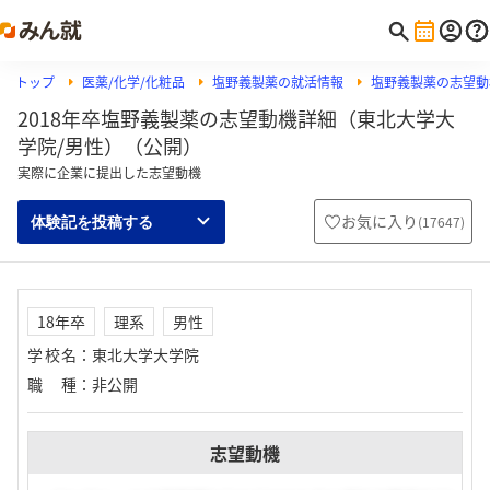
トップ
医薬/化学/化粧品
塩野義製薬の就活情報
塩野義製薬の志望動
2018年卒塩野義製薬の志望動機詳細（東北大学大
学院/男性）（公開）
実際に企業に提出した志望動機
お気に入り
(
17647
)
体験記を投稿する
18年卒
理系
男性
学校名
：
東北大学大学院
職種
：
非公開
志望動機