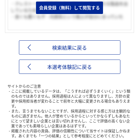
・クレストールの特許切れをものともしない新たな製品を出
会員登録（無料）して閲覧する
しているため、将来性を感じた
・良くも悪くもザ・内資系という風土が自分に合っていた
検索結果に戻る
本選考体験記に戻る
サイトからのご注意
ここに掲載しているデータは、「こうすれば必ずうまくいく」という類
のものではありません。採用過程は人によって異なりますし、方針の変
更や採用担当者が変わることで前年と大幅に変更される場合もありえま
す。
また、言うまでもないことですが、採用過程に対する感じ方は主観的な
ものに過ぎません。他人が誉めているからといってかならずしもあなた
にとって望ましい企業とは言い切れませんし、ここで評価の高くない企
業であっても素晴らしい企業はあるはずです。
掲載された内容の真偽、評価の信頼性について当サイトは保証しかねま
す。あくまでも「一つの結果」として参考程度にとどめてください。