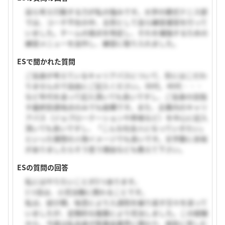
自ら考え行動する力が私の強みです。大学の硬式テニス部
では、コーチ不在の中、主将として自ら練習運営を行って
いました。チームの弱点を特定し、それを補強するための
練習メニューを自作し、練習に取り入れました。
ESで聞かれた質問
ご自身が考えているキャリアパスについて、形にはこだわ
りませんので自由にご記入ください。30代、40代・・・
など年代を追って記入頂いても良いですし、ご自身の目指
す最終到達地点のみでも結構です。また、企業内のキャリ
アパス（ジョブローテーションや昇格など）を中心に記入
頂いても良いですし、「こんな社会人になっていきたい」
といった理想の人物イメージでも良いです。文字数に余裕
がありましたらそう思う理由なども教えて下さい。
ESの質問の回答
私にはやりたいことが2つあります。
1つ目は、小児治験に携わることです。
私は、幼少期、喘息により入退院を繰り返す日々を送って
いましたが、定期的な服薬により完治しました。この経験
から、今度は私自身が医薬品業界に携わり、病気に苦しむ