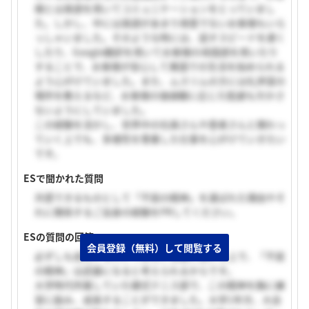
様とは英語を用いてコミュニケーションをとっていまし
た。しかし、中には英語があまり得意でないお客様もいら
っしゃいました。そのような時には、話すスピードを遅く
したり、Google翻訳を用いてお客様の母国語を用いたり
することで、お客様が安心して異国での生活を始められる
よう心がけていました。また、ムスリムの方には礼拝室の
場所を教えるなど、お客様の価値観に応じた配慮も欠かさ
ないようにしていました。
この経験を活かし、世界中の社員さんや患者さんと関わっ
ていく上でも、多様性を尊重した仕事を心がけていきたい
です。
ESで聞かれた質問
共感できるものとして「不屈の精神」を選ばれた理由やそ
れに関係するご自身の経験をPRしてください。
ESの質問の回答
会員登録（無料）して閲覧する
必ずしも成功するわけではない治験に携わる上で、「不屈
の精神」は武器になると考えられるからです。
大学時代所属していた硬式テニス部で、この精神を胸に練
習に励み、成長することができました。大学1年次、大会