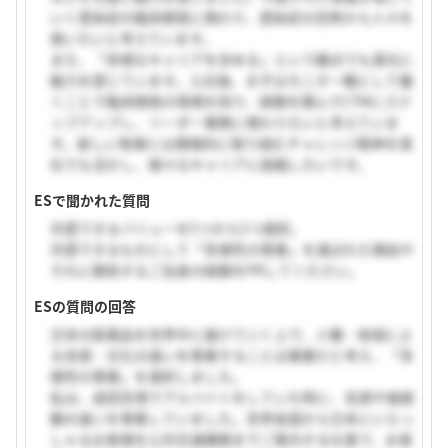
いく感染症の臨床開発に携わり、感染症の恐怖から人々を
救いたいと考えています。
また、「多様なキャリアを歩める」という観点でも貴社に
魅力を感じています。入社後、まずはモニター職として働
くことで臨床開発の現場を知り、経験を積んでCTMにステ
ップアップし、リーダー業務に携わりたいと考えていま
す。新しい物事には積極的に取り組むチャレンジ精神を貴
社でも活かし、様々なキャリアに挑戦したいです。
ESで聞かれた質問
共感できるバリューを5つから2つ選択。
共感できるものとして「多様性の尊重」を選ばれた理由や
それに関係するご自身の経験をPRしてください。
ESの質問の回答
日本の医薬品を世界中に届けていく上で、人種・地域によ
る言語・文化の違いを尊重することは重要だと考え、「多
様性の尊重」を選択しました。
私は、成田空港でアルバイトをしていた時に、言語や価値
観の違いを尊重していました。世界各国から日本にいらっ
しゃるお客様を公共交通機関までご案内する仕事で、お客