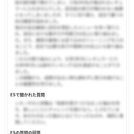
前の部内戦で敗れてしまい、13名中6名が選ばれるレギュ
ラーに入れませんでした。試合前の努力が報われない結果
となってしまいましたが、すぐに切り替え、試合で勝つた
めの練習を始めました。
毎日の自主練習に試合を想定したメニューを多く取り入
れ、試合における集中力や判断力の向上に取り組みまし
た。また、練習の最後には走り込みのトレーニングを入れ
ることで、試合で必要な体力や精神力の向上にも取り組み
ました。
これらの取り組みにより、大学2年次にレギュラー入り、
大学4年次には部内ランキング1位を達成することができ
ました。
この経験から、成果が出ない時も諦めずに努力を続けるこ
との重要性を学びました。
ESで聞かれた質問
シオノギの人材像は「他者を惹きつける尖った強みを持
ち、新しいことにチャレンジを続ける人」とされていま
す。あなたの尖った強みとはどういったものか、端的に表
現してください。
ESの質問の回答