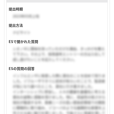
提出時期
2023年03月上旬
提出方法
ナビサイト
ESで聞かれた質問
シオノギに興味を持っていただけた理由、きっかけを教え
て下さい。その上で、採用選考エントリーの方は入社して
成し遂げたいことを記入してください。
ESの質問の回答
インフルエンザに罹患した際に貴社のことを初めて知りま
した。ゾフルーザですぐに症状が和らいだことで、製造者
が気になり調べたところ、貴社に行き着きました。
インターンシップに参加し、人々の健康を最優先に考える
貴社の姿勢に感銘を受けました。特に、収益性の低さから
他社が撤退する中、医療ニーズの高い感染症領域での開発
に積極的に取り組み、ゾコーバのような画期的な新薬を上
市させる姿に魅力を感じました。今後さらに脅威を増して