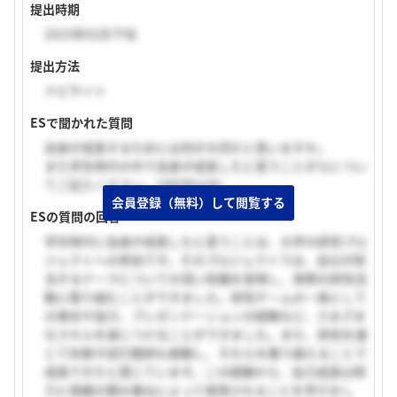
提出時期
2023年02月下旬
提出方法
ナビサイト
ESで聞かれた質問
自身が成長するためには何が大切だと思いますか。
また学生時代の中で自身が成長したと思うことがらについ
てご記入ください。(300字以内)
会員登録（無料）して閲覧する
ESの質問の回答
学生時代に自身が成長したと思うことは、大学の研究プロ
ジェクトへの参加です。そのプロジェクトでは、自分が担
当するテーマについての深い知識を習得し、実際の研究活
動に取り組むことができました。研究チームの一員として
の責任や協力、プレゼンテーションの経験など、さまざま
なスキルを身につけることができました。また、研究を通
じて失敗や試行錯誤も経験し、それらを乗り越えることで
成長できたと感じています。この経験から、自己成長は努
力と挑戦の積み重ねによって実現されることを学びまし