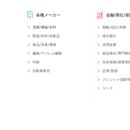
各種メーカー
金融/商社/保
電機/機械/材料
都銀/信託/外銀
医薬/化学/化粧品
地方銀行
食品/水産/農林
信用金庫
繊維/アパレル服飾
総合商社/専門商
印刷
生命保険/損害保
自動車販売
証券/投資
クレジット信販
リース