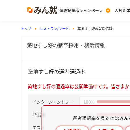
体験記投稿キャンペーン
人気企
トップ
レストラン/フード
築地すし好の就活情報
Post
Ranking
PickUp
投稿する
ランキングを見る
注目の企業特集
築地すし好の新卒採用・就活情報
Vote
築地すし好の選考通過率
投票する
動画で知ろう！業界・
築地すし好の通過率は公開準備中です。皆さまか