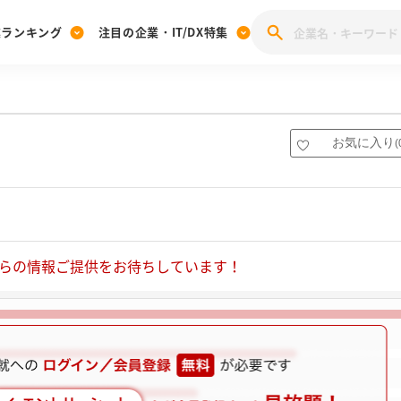
業ランキング
注目の企業・IT/DX特集
注目の企業特集
みんなのIT業界新卒就職人気企業ランキング
みんな
[27卒] 本選考体験記投稿キャンペーン
28卒 注目企業特集
27卒 注目企業特集
みんなのDX企業就職ブランド調査
お気に入り
(
注目のIT・DX企業特集
28卒 IT・DX企業特集
27卒 IT・DX企業特集
28卒
みんなのIT業界新卒就職人気企業ランキング
みんな
企業研究
らの情報ご提供をお待ちしています！