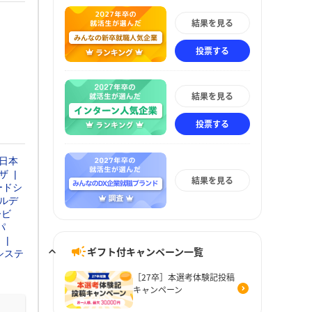
結果を見る
投票する
結果を見る
投票する
日本
ザ
結果を見る
ードシ
ルデ
ービ
パ
ス
ギフト付キャンペーン一覧
システ
［27卒］本選考体験記投稿
キャンペーン