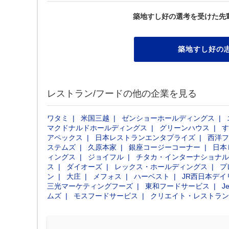
築地すし好の選考を受けた先
築地すし好の
レストラン/フードの他の企業を見る
ワタミ
米国三越
ゼンショーホールディングス
マクドナルドホールディングス
グリーンハウス
す
アペックス
日本レストランエンタプライズ
西洋フ
ステムズ
久原本家
銀座コージーコーナー
日本
ィングス
ジョイフル
チタカ・インターナショナル
ス
ダイオーズ
レックス・ホールディングス
プ
ン
大庄
メフォス
ハーベスト
JR西日本デ
三光マーケティングフーズ
東和フードサービス
Je
ムズ
モスフードサービス
クリエイト・レストラン