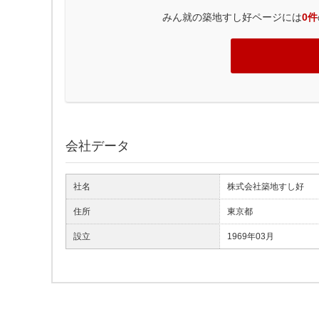
みん就の築地すし好ページには
0件
会社データ
社名
株式会社築地すし好
住所
東京都
設立
1969年03月