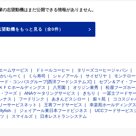
輩の志望動機はまだ公開できる情報がありません。
志望動機をもっと見る（全0件）
エームサービス
ドトールコーヒー
タリーズコーヒージャパン
かいらーく
くら寿司
シャノアール
サイゼリヤ
モンテロー
ード・コンパスグループ[西洋フードシステムズ]
セブン＆アイ・フ
ＫＦＣホールディングス
八芳園
オリジン東秀
松屋フーズホー
・フーズ
ANAケータリングサービス
きちり
一冨士フードサ
レナス
フードリンク
あきんどスシロー
叙々苑
ココスジャ
イリーサービスネット
王将フードサービス
幸楽苑ホールディング
llyfish.
ジェイアール東日本フードビジネス
UCCフードサービス
ツ
スマイルズ
日本レストランシステム