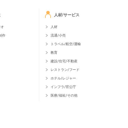
ミ
人材/サービス
ジオ
人材
制作
流通/小売
トラベル/航空/運輸
教育
建設/住宅/不動産
レストラン/フード
ホテル/レジャー
インフラ/官公庁
医療/福祉/その他