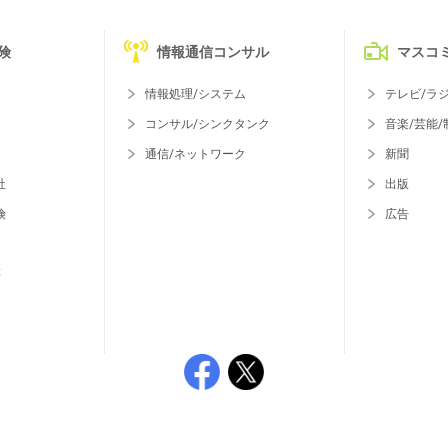
険
情報通信コンサル
マスコ
情報処理/システム
テレビ/ラ
コンサル/シンクタンク
音楽/芸能/
通信/ネットワーク
新聞
社
出版
険
広告
等