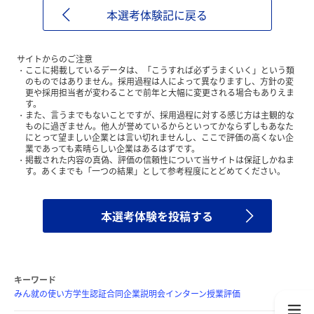
本選考体験記に戻る
サイトからのご注意
ここに掲載しているデータは、「こうすれば必ずうまくいく」という類
のものではありません。採用過程は人によって異なりますし、方針の変
更や採用担当者が変わることで前年と大幅に変更される場合もありえま
す。
また、言うまでもないことですが、採用過程に対する感じ方は主観的な
ものに過ぎません。他人が誉めているからといってかならずしもあなた
にとって望ましい企業とは言い切れませんし、ここで評価の高くない企
業であっても素晴らしい企業はあるはずです。
掲載された内容の真偽、評価の信頼性について当サイトは保証しかねま
す。あくまでも「一つの結果」として参考程度にとどめてください。
本選考体験を投稿する
キーワード
みん就の使い方
学生認証
合同企業説明会
インターン
授業評価