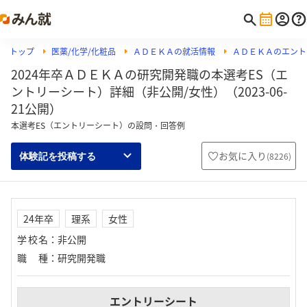
トップ
医薬/化学/化粧品
ＡＤＥＫＡの就活情報
ＡＤＥＫＡのエント
2024年卒ＡＤＥＫＡの研究開発職の本選考ES（エ
ントリーシート）詳細（非公開/女性）（2023-06-
21公開）
本選考ES（エントリーシート）の設問・回答例
お気に入り
(
8226
)
体験記を投稿する
24年卒
理系
女性
学校名
：
非公開
職種
：
研究開発職
エントリーシート