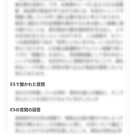
進企業を目指す」です。お客様のニーズに応えられる高機
能・高品質な製品を作り出すためには、社会のトレンドや
問題に関していち早く掴む必要があると考えております。
現状に満足せず社会問題を解決するための新しい事業に挑
み続けることは、貴社独自の最先端技術を生み出し、人々
の生活を支えることにつながります。この姿勢が、もう一
つの経営理念である「世界とともに生きる」につながると
考えております。入社後は塾講師のアルバイト経験で培っ
てきた「傾聴力」を活かし、研究開発職として世の中のト
レンドを把握し、社内外の人と情報共有することで、潜在
的なニーズや新しい知見を取り込んだ製品を開発したいと
考えております。
ESで聞かれた質問
あなたが所属している学科・専攻を選んだ理由と、そこで
学んだことを当社でどのように生かしたいか
ESの質問の回答
高校時代の化学の授業で、物質は元素の繋がり方によって
物性が異なるところが面白いと感じ、化学について幅広く
学ぶことのできる学科を探したところ、現在の学科は1年