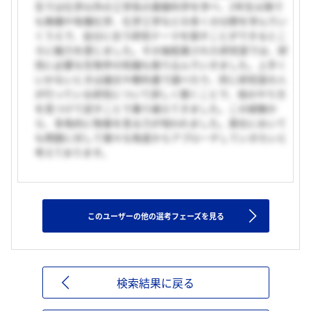
生では化学以外の工学系の基盤科学を学べ、2年生以降で
も無機や有機化学、化学工学などの多くの分野を学んでい
くうえで、自分に合う研究テーマを探すことができるとこ
ろに魅力を感じました。その後配属された研究室では、研
究に必要な生物学の知識も取り込んでいきました。上手く
いかないときは論文や教科書で調べたり、同じ研究室の人
が行っている研究について詳しく聞くことで、他のやり方
を見つけて試すことで乗り越えてきました。この経験か
ら、多角的に物事を見る力が培われました。貴社において
も問題に対して様々な角度からアプローチしていきたいと
考えております。
このユーザーの他の選考フェーズを見る
検索結果に戻る