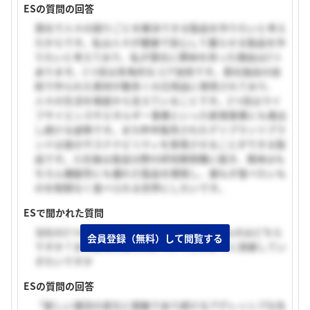
ESの質問の回答
貴社で人々の困りごとを解決できる製品を作りたいと考え
たからです。私は人々が健康で安心して暮らせる製品を作
りたいと考えており、私が貴社に興味を持った理由は2つ
あります。1つ目は多角的なコア技術です。貴社独自の技
術で作られた素材が数多くの日用品に使用されており、
人々の生活を根底から支えていることです。2つ目はライ
フサイエンスやエネルギー事業といった新規事業にも進出
し続ける姿勢です。また昨年販売されたデリプランツブラ
ンドは食のサステナビリティを実現させることができる製
品です。入社後は食品分野の研究開発職に就き、風味はも
ちろん機能性にも優れた製品を開発し、誰もが食べたいも
のを制限なく食べられる世界にしたいです。
ESで聞かれた質問
当社の2つの経営理念のうち、より共感するものはどちら
会員登録（無料）して閲覧する
ですか？またあなたはそれについてどのように貢献してい
きたいですか
ESの質問の回答
「新しい潮流の変化に鋭敏であり続けるアグレッシブな先