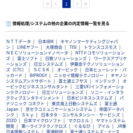
1
情報処理/システムの他の企業の内定情報一覧を見る
ＮＴＴデータ
日本IBM
キヤノンマーケティングジャパ
ン
LINEヤフー
大塚商会
TISI
トランスコスモス
ＮＥＣソリューションイノベータ
NTTドコモソリューション
ズ
富士ソフト
日鉄ソリューションズ
ワークスアプリケ
ーションズ
日立システムズ
伊藤忠テクノソリューション
ズ（CTC）
ＳＣＳＫ
オービック
日本ヒューレット・パ
ッカード
BIPROGY
ニッセイ情報テクノロジー
キヤノン
システムアンドサポート
富士通エフサス
インテック
オ
ービックビジネスコンサルタント
三菱UFJインフォメーショ
ンテクノロジー
日立ソリューションズ
ソニー・インタラ
クティブエンタテインメント
日本ビジネスシステムズ
パ
ナソニック コネクト
東京海上日動システムズ
富士通
Japan
京セラコミュニケーションシステム
帝国データバ
ンク
Ｓｋｙ
日本タタ・コンサルタンシー・サービシズ
ZOZO
日本マイクロソフト
マクロミル
ヤマトシステム
開発
第一ライフテクノクロス
ぐるなび
アイル
JR東
日本情報システム
電通総研
富士通システムズ・イース