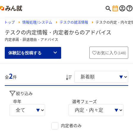
トップ
情報処理/システム
テスクの就活情報
テスクの内定・内々定
テスクの内定情報・内定者からのアドバイス
内定承諾・辞退理由・アドバイス
お気に入り
(
148
)
体験記を投稿する
2
全
件
絞り込み
卒年
選考フェーズ
内定者のみ