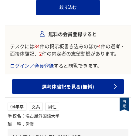
絞り込む
無料の会員登録すると
テスクには
84
件の掲示板書き込みのほか
4
件の選考・
面接体験記、
2
件の内定者の志望動機があります。
ログイン／会員登録
すると閲覧できます。
選考体験記を見る(無料)
04年卒
文系
男性
学校名
：
名古屋外国語大学
職種
：
営業