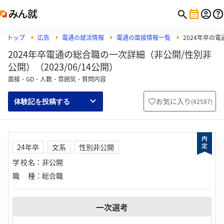
トップ
広告
電通の就活情報
電通の面接情報一覧
2024年卒の
2024年卒電通の総合職の一次詳細（非公開/性別非
公開）（2023/06/14公開）
面接・GD・人数・雰囲気・質問内容
お気に入り
(
42587
)
体験記を投稿する
24年卒
文系
性別非公開
学校名
：
非公開
職種
：
総合職
一次選考