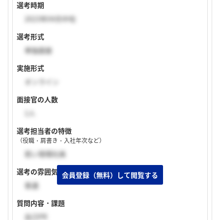
選考時期
2023年04月中旬
選考形式
単独面接
実施形式
オンライン
面接官の人数
1人
選考担当者の特徴
（役職・肩書き・入社年次など）
若い現場社員
選考の雰囲気
普通
質問内容・課題
自己PR