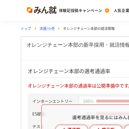
体験記投稿キャンペーン
人気企
トップ
流通/小売
オレンジチェーン本部の就活情報
Post
Ranking
PickUp
投稿する
ランキングを見る
注目の企業特集
オレンジチェーン本部の新卒採用・就活情
Vote
オレンジチェーン本部の選考通過率
投票する
動画で知ろう！業界・
オレンジチェーン本部の通過率は公開準備中です