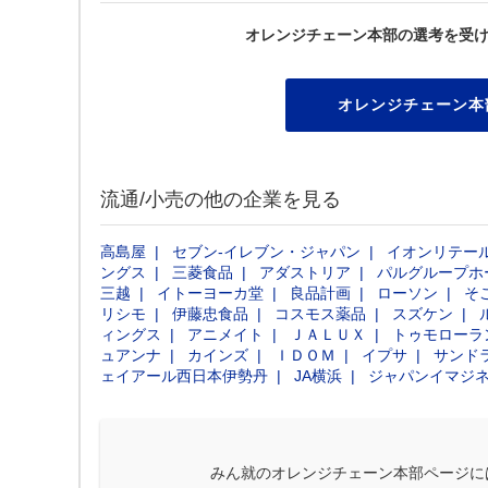
オレンジチェーン本部の選考を受
オレンジチェーン本
流通/小売の他の企業を見る
高島屋
セブン‐イレブン・ジャパン
イオンリテー
ングス
三菱食品
アダストリア
パルグループホ
三越
イトーヨーカ堂
良品計画
ローソン
そ
リシモ
伊藤忠食品
コスモス薬品
スズケン
ィングス
アニメイト
ＪＡＬＵＸ
トゥモローラ
ュアンナ
カインズ
ＩＤＯＭ
イプサ
サンド
ェイアール西日本伊勢丹
JA横浜
ジャパンイマジ
みん就のオレンジチェーン本部ページに