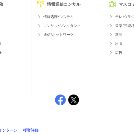
険
情報通信コンサル
マスコ
情報処理/システム
テレビ/ラ
コンサル/シンクタンク
音楽/芸能/
通信/ネットワーク
新聞
社
出版
険
広告
等
インターン
授業評価