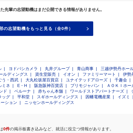
けた先輩の志望動機はまだ公開できる情報がありません。
部の志望動機をもっと見る（全0件）
ル
ヨドバシカメラ
丸井グループ
青山商事
三越伊勢丹ホー
ールディングス
資生堂販売
イオン
ファミリーマート
伊勢
ごう・西武
大丸松坂屋百貨店
ユナイテッドアローズ
千趣会
ルミネ
E・H
阪急阪神百貨店
プリモジャパン
ＡＯＫＩホー
ンド
ベルーナ
赤ちゃん本舗
ワールドストアパートナーズ
ラッグ
平和堂
スギホールディングス
因幡電機産業
イズミ
ネーション
ニッセンホールディングス
は
0件
の掲示板書き込みなど、就活に役立つ情報があります。