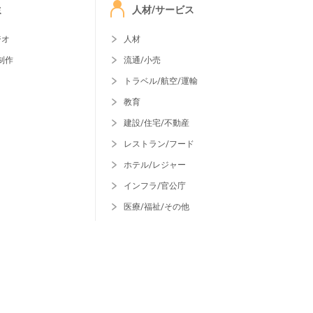
ミ
人材/サービス
ジオ
人材
制作
流通/小売
トラベル/航空/運輸
教育
建設/住宅/不動産
レストラン/フード
ホテル/レジャー
インフラ/官公庁
医療/福祉/その他