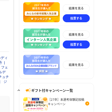
結果を見る
投票する
結果を見る
投票する
ルディ
丹
結果を見る
フェ
ルデ
チュチ
ジ
ギフト付キャンペーン一覧
［27卒］本選考体験記投稿
キャンペーン