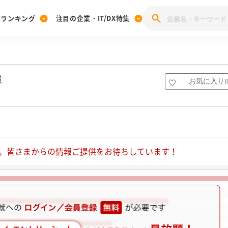
業ランキング
注目の企業・IT/DX特集
注目の企業特集
みんなのIT業界新卒就職人気企業ランキング
みんな
[27卒] 本選考体験記投稿キャンペーン
28卒 注目企業特集
27卒 注目企業特集
みんなのDX企業就職ブランド調査
報
お気に入り
(
注目のIT・DX企業特集
28卒 IT・DX企業特集
27卒 IT・DX企業特集
28卒
みんなのIT業界新卒就職人気企業ランキング
みんな
企業研究
。皆さまからの情報ご提供をお待ちしています！