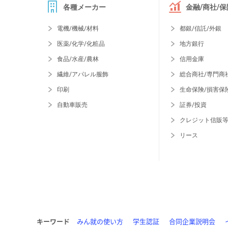
各種メーカー
金融/商社/保
電機/機械/材料
都銀/信託/外銀
医薬/化学/化粧品
地方銀行
食品/水産/農林
信用金庫
繊維/アパレル服飾
総合商社/専門商
印刷
生命保険/損害保
自動車販売
証券/投資
クレジット信販
リース
キーワード
みん就の使い方
学生認証
合同企業説明会