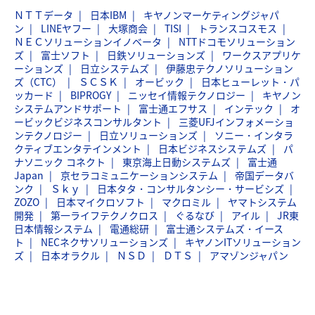
ＮＴＴデータ
日本IBM
キヤノンマーケティングジャパ
ン
LINEヤフー
大塚商会
TISI
トランスコスモス
ＮＥＣソリューションイノベータ
NTTドコモソリューション
ズ
富士ソフト
日鉄ソリューションズ
ワークスアプリケ
ーションズ
日立システムズ
伊藤忠テクノソリューション
ズ（CTC）
ＳＣＳＫ
オービック
日本ヒューレット・パ
ッカード
BIPROGY
ニッセイ情報テクノロジー
キヤノン
システムアンドサポート
富士通エフサス
インテック
オ
ービックビジネスコンサルタント
三菱UFJインフォメーショ
ンテクノロジー
日立ソリューションズ
ソニー・インタラ
クティブエンタテインメント
日本ビジネスシステムズ
パ
ナソニック コネクト
東京海上日動システムズ
富士通
Japan
京セラコミュニケーションシステム
帝国データバ
ンク
Ｓｋｙ
日本タタ・コンサルタンシー・サービシズ
ZOZO
日本マイクロソフト
マクロミル
ヤマトシステム
開発
第一ライフテクノクロス
ぐるなび
アイル
JR東
日本情報システム
電通総研
富士通システムズ・イース
ト
NECネクサソリューションズ
キヤノンITソリューション
ズ
日本オラクル
ＮＳＤ
ＤＴＳ
アマゾンジャパン