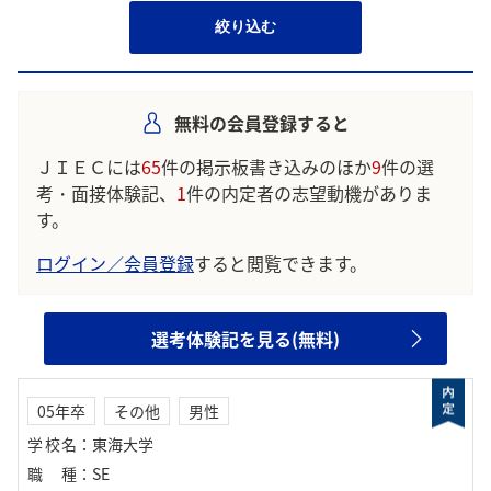
絞り込む
無料の会員登録すると
ＪＩＥＣには
65
件の掲示板書き込みのほか
9
件の選
考・面接体験記、
1
件の内定者の志望動機がありま
す。
ログイン／会員登録
すると閲覧できます。
選考体験記を見る(無料)
05年卒
その他
男性
学校名
：
東海大学
職種
：
SE