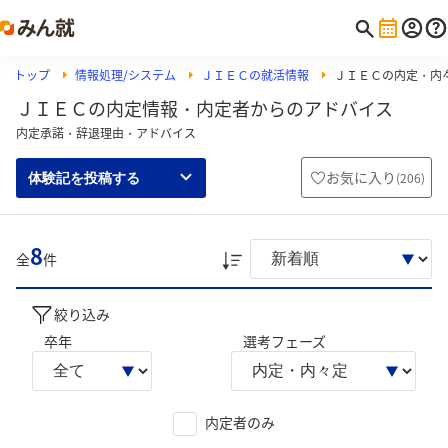
トップ
情報処理/システム
ＪＩＥＣの就活情報
ＪＩＥＣの内定・内
ＪＩＥＣの内定情報・内定者からのアドバイス
内定承諾・辞退理由・アドバイス
お気に入り
(
206
)
体験記を投稿する
8
全
件
絞り込み
卒年
選考フェーズ
内定者のみ