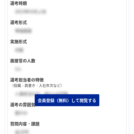
選考時期
2023年03月上旬
選考形式
単独面接
実施形式
対面
面接官の人数
3人
選考担当者の特徴
（役職・肩書き・入社年次など）
人事担当の方、他2人は不明
選考の雰囲気
穏やか
質問内容・課題
自己PR