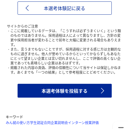
本選考体験記に戻る
サイトからのご注意
ここに掲載しているデータは、「こうすれば必ずうまくいく」という類
のものではありません。採用過程は人によって異なりますし、方針の変
更や採用担当者が変わることで前年と大幅に変更される場合もありえま
す。
また、言うまでもないことですが、採用過程に対する感じ方は主観的な
ものに過ぎません。他人が誉めているからといってかならずしもあなた
にとって望ましい企業とは言い切れませんし、ここで評価の高くない企
業であっても素晴らしい企業はあるはずです。
掲載された内容の真偽、評価の信頼性について当サイトは保証しかねま
す。あくまでも「一つの結果」として参考程度にとどめてください。
本選考体験を投稿する
キーワード
みん就の使い方
学生認証
合同企業説明会
インターン
授業評価