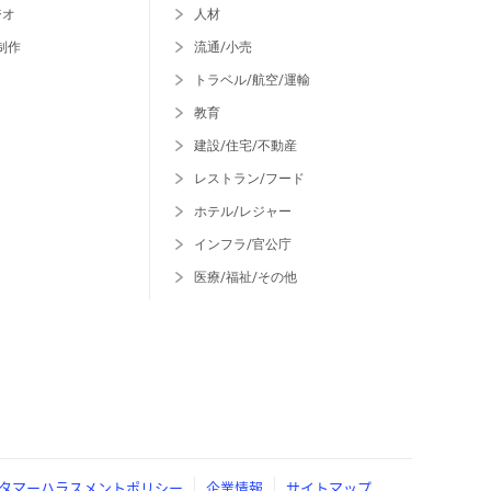
ジオ
人材
制作
流通/小売
トラベル/航空/運輸
教育
建設/住宅/不動産
レストラン/フード
ホテル/レジャー
インフラ/官公庁
医療/福祉/その他
タマーハラスメントポリシー
企業情報
サイトマップ