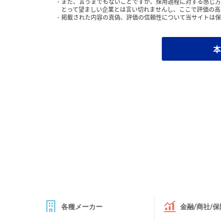
また、言うまでもないことですが、採用過程に対する感じ方
とって望ましい企業とは言い切れませんし、ここで評価の高
掲載された内容の真偽、評価の信頼性について当サイトは保
本
各種メーカー
金融/商社/保