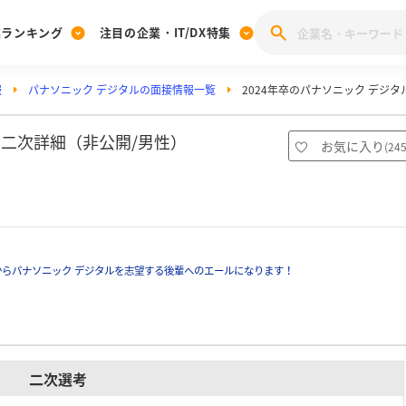
業ランキング
注目の企業・IT/DX特集
報
パナソニック デジタルの面接情報一覧
2024年卒のパナソニック デジ
注目の企業特集
みんなのIT業界新卒就職人気企業ランキング
みんな
[27卒] 本選考体験記投稿キャンペーン
28卒 注目企業特集
27卒 注目企業特集
みんなのDX企業就職ブランド調査
の二次詳細（非公開/男性）
お気に入り
(
24
注目のIT・DX企業特集
28卒 IT・DX企業特集
27卒 IT・DX企業特集
28卒
みんなのIT業界新卒就職人気企業ランキング
みんな
企業研究
らパナソニック デジタルを志望する後輩へのエールになります！
二次選考