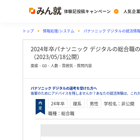
体験記投稿キャンペーン
人気企
トップ
情報処理/システム
パナソニック デジタルの就活情
Post
Ranking
PickUp
投稿する
ランキングを見る
注目の企業特集
2024年卒パナソニック デジタルの総合職
（2023/05/18公開）
面接・GD・人数・雰囲気・質問内容
Vote
投票する
パナソニック デジタルの選考を受けた方へ
動画で知ろう！業界・
後輩のためにアドバイスを残しませんか？あなたの就活体験は、これか
24年卒
理系
男性
学校名
：
非公開
職種
：
総合職