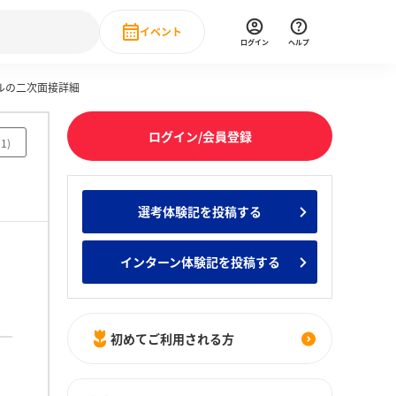
イベント
ログイン
ヘルプ
タルの二次面接詳細
Event
の新卒就職人気企業ランキング
みんなのインターン人気企業ランキン
直近のイベント一覧
ログイン/会員登録
51
)
もっと見る
 IT・DX現場社員インタビュー
選考体験記を投稿する
の新卒就職人気企業ランキング
みんなのインターン人気企業ランキン
インターン体験記を投稿する
初めてご利用される方