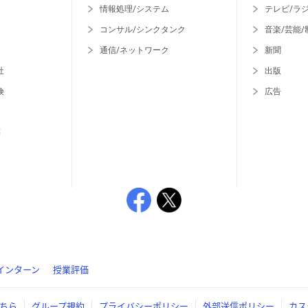
情報処理/システム
テレビ/ラ
コンサル/シンクタンク
音楽/芸能/
通信/ネットワーク
新聞
社
出版
険
広告
等
インターン
授業評価
ちら
グループ規約
プライバシーポリシー
外部送信ポリシー
カス