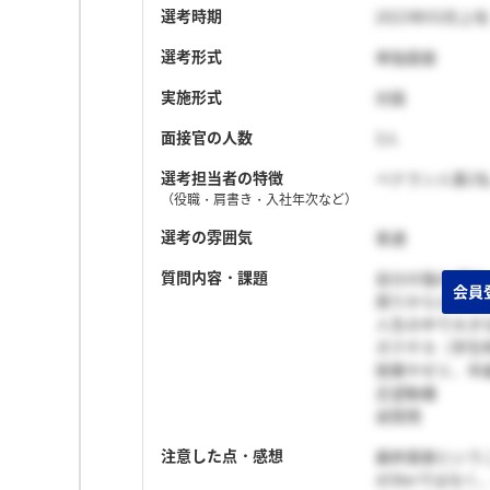
選考時期
2023年03月上旬
選考形式
単独面接
実施形式
対面
面接官の人数
3人
選考担当者の特徴
ベテラン人事2名
（役職・肩書き・入社年次など）
選考の雰囲気
普通
質問内容・課題
自分の強み/弱み
周りからどんな
人生の中で大き
ガクチカ（学生
授業やゼミ、卒
志望動機
逆質問
注意した点・感想
最終面接という
のSIerではな