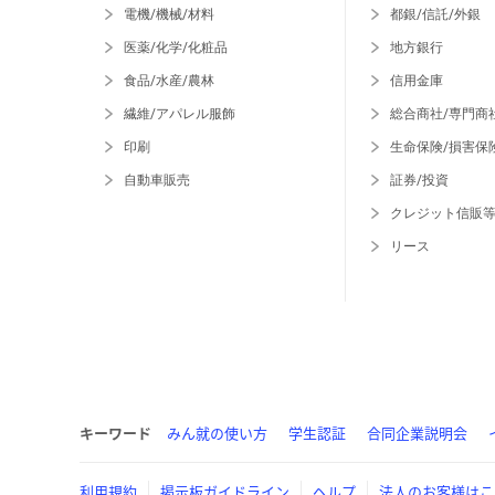
電機/機械/材料
都銀/信託/外銀
医薬/化学/化粧品
地方銀行
食品/水産/農林
信用金庫
繊維/アパレル服飾
総合商社/専門商
印刷
生命保険/損害保
自動車販売
証券/投資
クレジット信販
リース
キーワード
みん就の使い方
学生認証
合同企業説明会
利用規約
掲示板ガイドライン
ヘルプ
法人のお客様はこ