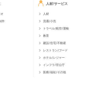
ミ
人材/サービス
ジオ
人材
制作
流通/小売
トラベル/航空/運輸
教育
建設/住宅/不動産
レストラン/フード
ホテル/レジャー
インフラ/官公庁
医療/福祉/その他