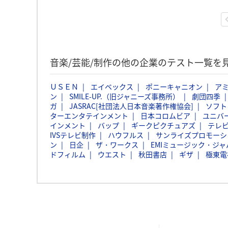
音楽/芸能/制作の他の企業のテスト一覧を
ＵＳＥＮ
エイベックス
ポニーキャニオン
ア
ン
SMILE-UP.（旧ジャニーズ事務所）
劇団四季
ガ
JASRAC[社団法人日本音楽著作権協会]
ソフト
ターエンタテインメント
日本コロムビア
ユニバ
インメント
バップ
ギークピクチュアズ
テレ
IVSテレビ制作
ハウフルス
サンライズプロモーシ
ン
日企
ザ・ワークス
EMIミュージック・ジャパ
ドフィルム
ウエスト
秋田書店
ギザ
極東電