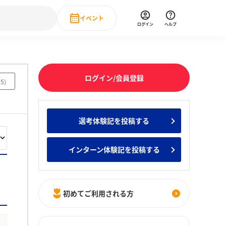
イベント
ログイン
ヘルプ
Event
の新卒就職人気企業ランキング
みんなのインターン人気企業ランキン
直近のイベント一覧
ログイン/会員登録
25
)
もっと見る
 IT・DX現場社員インタビュー
選考体験記を投稿する
の新卒就職人気企業ランキング
みんなのインターン人気企業ランキン
インターン体験記を投稿する
初めてご利用される方