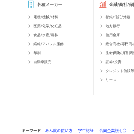
各種メーカー
金融/商社/保
電機/機械/材料
都銀/信託/外銀
医薬/化学/化粧品
地方銀行
食品/水産/農林
信用金庫
繊維/アパレル服飾
総合商社/専門商
印刷
生命保険/損害保
自動車販売
証券/投資
クレジット信販
リース
キーワード
みん就の使い方
学生認証
合同企業説明会