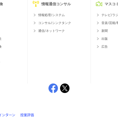
険
情報通信コンサル
マスコ
情報処理/システム
テレビ/ラ
コンサル/シンクタンク
音楽/芸能/
通信/ネットワーク
新聞
社
出版
険
広告
等
インターン
授業評価