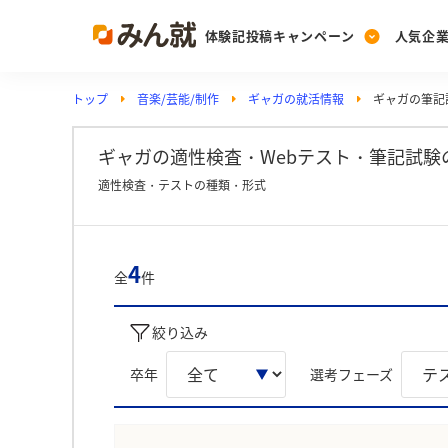
体験記投稿キャンペーン
人気企
トップ
音楽/芸能/制作
ギャガの就活情報
ギャガの筆記試
Post
Ranking
PickUp
投稿する
ランキングを見る
注目の企業特集
ギャガの適性検査・Webテスト・筆記試験
適性検査・テストの種類・形式
Vote
投票する
4
全
件
動画で知ろう！業界・
絞り込み
卒年
選考フェーズ