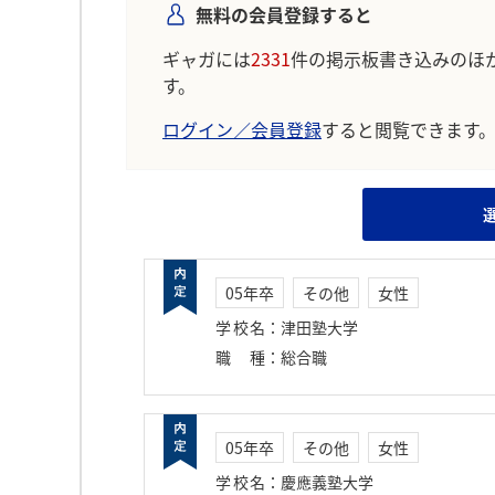
無料の会員登録すると
ギャガには
2331
件の掲示板書き込みのほ
す。
ログイン／会員登録
すると閲覧できます
05年卒
その他
女性
学校名
：
津田塾大学
職種
：
総合職
05年卒
その他
女性
学校名
：
慶應義塾大学