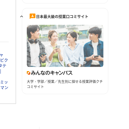
日本最大級の授業口コミサイト
ャ
ビク
タテ
大学・学部／授業／先生別に探せる授業評価クチ
ミッ
コミサイト
ルマン