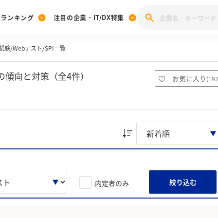
業ランキング
注目の企業・IT/DX特集
験/Webテスト/SPI一覧
注目の企業特集
みんなのIT業界新卒就職人気企業ランキング
みんな
[27卒] 本選考体験記投稿キャンペーン
28卒 注目企業特集
27卒 注目企業特集
みんなのDX企業就職ブランド調査
の傾向と対策（全4件）
お気に入り
(
19
注目のIT・DX企業特集
28卒 IT・DX企業特集
27卒 IT・DX企業特集
28卒
みんなのIT業界新卒就職人気企業ランキング
みんな
企業研究
絞り込む
内定者のみ