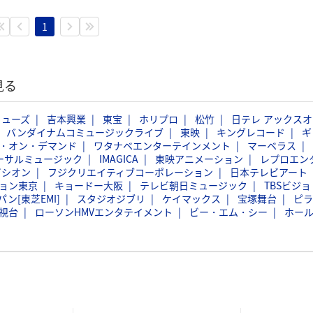
1
見る
ミューズ
吉本興業
東宝
ホリプロ
松竹
日テレ アックスオ
バンダイナムコミュージックライブ
東映
キングレコード
ギ
・オン・デマンド
ワタナベエンターテインメント
マーベラス
ーサルミュージック
IMAGICA
東映アニメーション
レプロエン
ビシオン
フジクリエイティブコーポレーション
日本テレビアート
ョン東京
キョードー大阪
テレビ朝日ミュージック
TBSビジョ
ン[東芝EMI]
スタジオジブリ
ケイマックス
宝塚舞台
ピラ
視台
ローソンHMVエンタテイメント
ビー・エム・シー
ホー