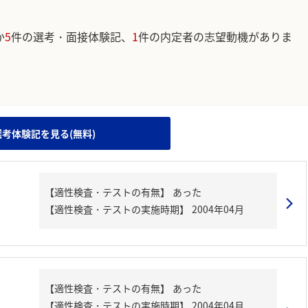
か
5
件の選考・面接体験記、
1
件の内定者の志望動機がありま
。
選考体験記を見る(無料)