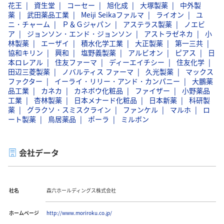
花王
資生堂
コーセー
旭化成
大塚製薬
中外製
薬
武田薬品工業
Meiji Seikaファルマ
ライオン
ユ
ニ・チャーム
Ｐ＆Ｇジャパン
アステラス製薬
ノエビ
ア
ジョンソン・エンド・ジョンソン
アストラゼネカ
小
林製薬
エーザイ
積水化学工業
大正製薬
第一三共
協和キリン
興和
塩野義製薬
アルビオン
ピアス
日
本ロレアル
住友ファーマ
ディーエイチシー
住友化学
田辺三菱製薬
ノバルティス ファーマ
久光製薬
マックス
ファクター
イーライ・リリー・アンド・カンパニー
大鵬薬
品工業
カネカ
カネボウ化粧品
ファイザー
小野薬品
工業
杏林製薬
日本メナード化粧品
日本新薬
科研製
薬
グラクソ・スミスクライン
ファンケル
マルホ
ロ
ート製薬
鳥居薬品
ポーラ
ミルボン
会社データ
社名
森六ホールディングス株式会社
ホームページ
http://www.moriroku.co.jp/