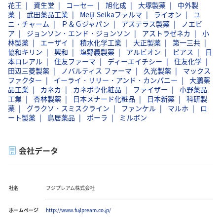
花王
資生堂
コーセー
旭化成
大塚製薬
中外製
薬
武田薬品工業
Meiji Seikaファルマ
ライオン
ユ
ニ・チャーム
Ｐ＆Ｇジャパン
アステラス製薬
ノエビ
ア
ジョンソン・エンド・ジョンソン
アストラゼネカ
小
林製薬
エーザイ
積水化学工業
大正製薬
第一三共
協和キリン
興和
塩野義製薬
アルビオン
ピアス
日
本ロレアル
住友ファーマ
ディーエイチシー
住友化学
田辺三菱製薬
ノバルティス ファーマ
久光製薬
マックス
ファクター
イーライ・リリー・アンド・カンパニー
大鵬薬
品工業
カネカ
カネボウ化粧品
ファイザー
小野薬品
工業
杏林製薬
日本メナード化粧品
日本新薬
科研製
薬
グラクソ・スミスクライン
ファンケル
マルホ
ロ
ート製薬
鳥居薬品
ポーラ
ミルボン
会社データ
社名
フジプレアム株式会社
ホームページ
http://www.fujipream.co.jp/