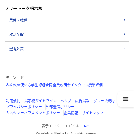
フリートーク掲示板
業種・職種
就活全般
選考対策
キーワード
みん就の使い方
学生認証
合同企業説明会
インターン
授業評価
利用規約
掲示板ガイドライン
ヘルプ
広告掲載
グループ規約
プライバシーポリシー
外部送信ポリシー
カスタマーハラスメントポリシー
企業情報
サイトマップ
表示モード
モバイル
PC
Copyright © Minshu Inc. All rights reserved.