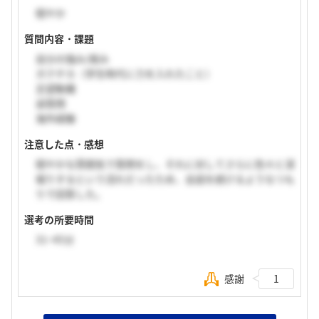
穏やか
質問内容・課題
自分の強み/弱み
ガクチカ（学生時代に力を入れたこと）
志望動機
逆質問
海外経験
注意した点・感想
穏やかな雰囲気で質問をし、それに対してさらに色々と深
堀りするという流れだったため、会話を続けるようなつも
りで回答した。
選考の所要時間
31~45分
感謝
1