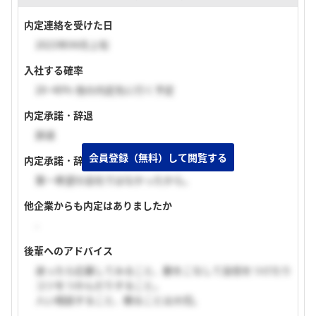
内定連絡を受けた日
2023年04月上旬
入社する確率
20~40% 他の内定先に行く予定
内定承諾・辞退
辞退
会員登録（無料）して閲覧する
内定承諾・辞退理由
第一希望の会社ではなかったから。
他企業からも内定はありましたか
-
後輩へのアドバイス
迷ったら応募してみること、数をこなして自信をつけたり
コツをつかんだりすること。
人い相談すること、頼ることは大切。