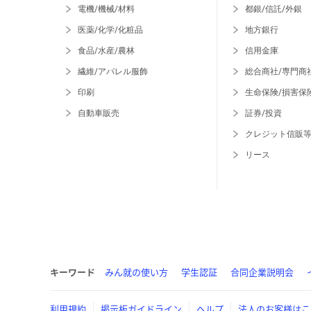
電機/機械/材料
都銀/信託/外銀
医薬/化学/化粧品
地方銀行
食品/水産/農林
信用金庫
繊維/アパレル服飾
総合商社/専門商
印刷
生命保険/損害保
自動車販売
証券/投資
クレジット信販
リース
キーワード
みん就の使い方
学生認証
合同企業説明会
利用規約
掲示板ガイドライン
ヘルプ
法人のお客様はこ