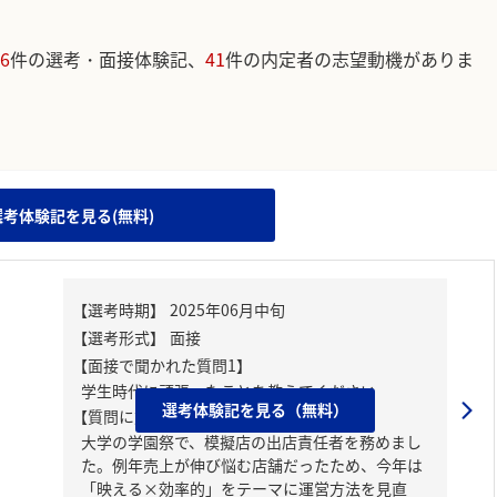
6
件の選考・面接体験記、
41
件の内定者の志望動機がありま
。
選考体験記を見る(無料)
【面接で聞かれた質問1】
学生時代に頑張ったことを教えてください
選考体験記を見る（無料）
【質問に対する回答1】
大学の学園祭で、模擬店の出店責任者を務めまし
た。例年売上が伸び悩む店舗だったため、今年は
「映える×効率的」をテーマに運営方法を見直