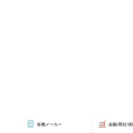
各種メーカー
金融/商社/保