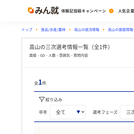
体験記投稿キャンペーン
人気企
トップ
食品/水産/農林
高山の就活情報
高山の面接情報
Post
Ranking
PickUp
投稿する
ランキングを見る
注目の企業特集
高山の三次選考情報一覧（全1件）
面接・GD・人数・雰囲気・質問内容
Vote
投票する
1
全
件
動画で知ろう！業界・
絞り込み
卒年
選考フェーズ