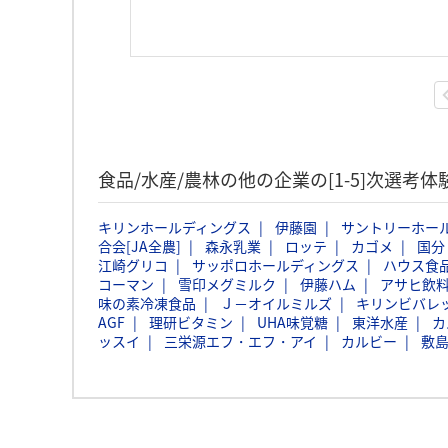
食品/水産/農林の他の企業の[1-5]次選考
キリンホールディングス
伊藤園
サントリーホー
合会[JA全農]
森永乳業
ロッテ
カゴメ
国分
江崎グリコ
サッポロホールディングス
ハウス食
コーマン
雪印メグミルク
伊藤ハム
アサヒ飲
味の素冷凍食品
Ｊ－オイルミルズ
キリンビバレ
AGF
理研ビタミン
UHA味覚糖
東洋水産
カ
ッスイ
三栄源エフ・エフ・アイ
カルビー
敷