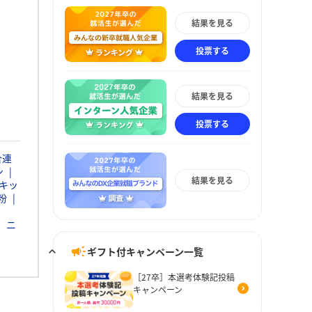
結果を見る
投票する
結果を見る
投票する
合連
ン
結果を見る
キッ
粉
素
ニ
ギフト付キャンペーン一覧
［27卒］本選考体験記投稿
キャンペーン