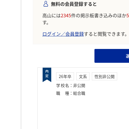
無料の会員登録すると
高山には
2345
件の掲示板書き込みのほか
5
す。
ログイン／会員登録
すると閲覧できます
26年卒
文系
性別非公開
学校名
：
非公開
職種
：
総合職