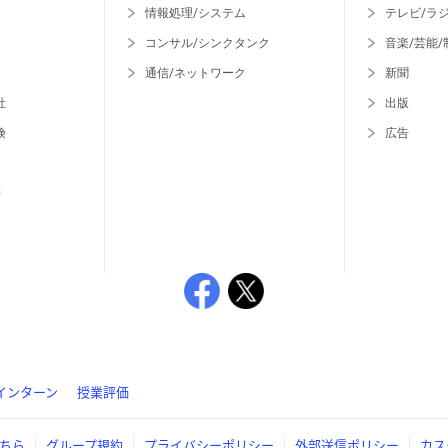
情報処理/システム
テレビ/ラ
コンサル/シンクタンク
音楽/芸能/
通信/ネットワーク
新聞
社
出版
険
広告
等
インターン
授業評価
ちら
グループ規約
プライバシーポリシー
外部送信ポリシー
カス