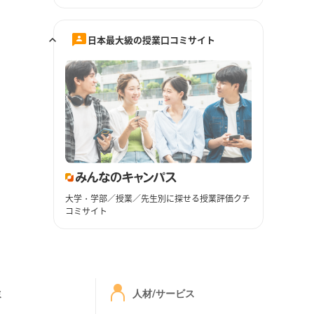
日本最大級の授業口コミサイト
大学・学部／授業／先生別に探せる授業評価クチ
コミサイト
ミ
人材/サービス