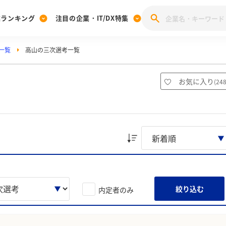
業ランキング
注目の企業・IT/DX特集
一覧
高山の三次選考一覧
注目の企業特集
みんなのIT業界新卒就職人気企業ランキング
みんな
[27卒] 本選考体験記投稿キャンペーン
28卒 注目企業特集
27卒 注目企業特集
みんなのDX企業就職ブランド調査
お気に入り
(
24
注目のIT・DX企業特集
28卒 IT・DX企業特集
27卒 IT・DX企業特集
28卒
みんなのIT業界新卒就職人気企業ランキング
みんな
企業研究
絞り込む
内定者のみ