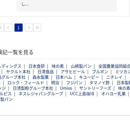
し...
1
体験記一覧を見る
ルディングス
日本食研
味の素
山崎製パン
全国農業協同組
ヤクルト本社
日清食品
アサヒビール
ブルボン
ミツカ
品グループ本社
森永製菓
日本ハム
キユーピー
ニチレイ
料
ロック・フィールド
明治
フジパン
タマノイ酢
日本製
ッジ
日清製粉グループ本社
Umios
サントリーフーズ
味の
ルピス
ネスレジャパングループ
UCC上島珈琲
オハヨー乳業
島製パン