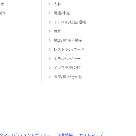
ジオ
人材
制作
流通/小売
トラベル/航空/運輸
教育
建設/住宅/不動産
レストラン/フード
ホテル/レジャー
インフラ/官公庁
医療/福祉/その他
タマーハラスメントポリシー
企業情報
サイトマップ