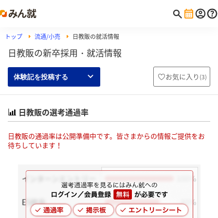
トップ
流通/小売
日教販の就活情報
日教販の新卒採用・就活情報
お気に入り
(
3
)
体験記を投稿する
日教販の選考通過率
日教販の通過率は公開準備中です。皆さまからの情報ご提供をお
待ちしています！