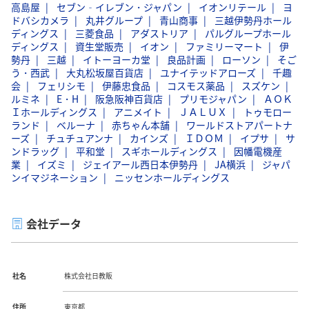
高島屋
セブン‐イレブン・ジャパン
イオンリテール
ヨ
ドバシカメラ
丸井グループ
青山商事
三越伊勢丹ホール
ディングス
三菱食品
アダストリア
パルグループホール
ディングス
資生堂販売
イオン
ファミリーマート
伊
勢丹
三越
イトーヨーカ堂
良品計画
ローソン
そご
う・西武
大丸松坂屋百貨店
ユナイテッドアローズ
千趣
会
フェリシモ
伊藤忠食品
コスモス薬品
スズケン
ルミネ
E・H
阪急阪神百貨店
プリモジャパン
ＡＯＫ
Ｉホールディングス
アニメイト
ＪＡＬＵＸ
トゥモロー
ランド
ベルーナ
赤ちゃん本舗
ワールドストアパートナ
ーズ
チュチュアンナ
カインズ
ＩＤＯＭ
イプサ
サ
ンドラッグ
平和堂
スギホールディングス
因幡電機産
業
イズミ
ジェイアール西日本伊勢丹
JA横浜
ジャパ
ンイマジネーション
ニッセンホールディングス
会社データ
社名
株式会社日教販
住所
東京都