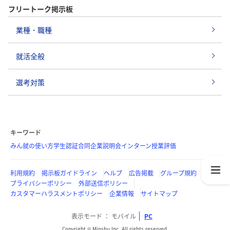
フリートーク掲示板
業種・職種
就活全般
選考対策
キーワード
みん就の使い方
学生認証
合同企業説明会
インターン
授業評価
利用規約
掲示板ガイドライン
ヘルプ
広告掲載
グループ規約
プライバシーポリシー
外部送信ポリシー
カスタマーハラスメントポリシー
企業情報
サイトマップ
表示モード
モバイル
PC
Copyright © Minshu Inc. All rights reserved.