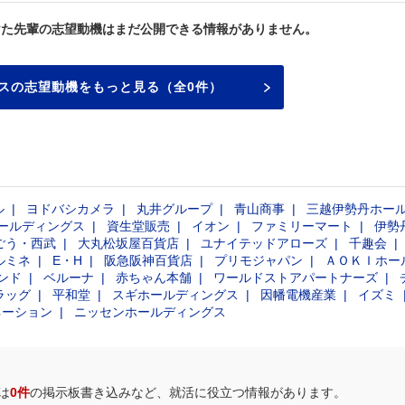
けた先輩の志望動機はまだ公開できる情報がありません。
スの志望動機をもっと見る（全0件）
ル
ヨドバシカメラ
丸井グループ
青山商事
三越伊勢丹ホー
ールディングス
資生堂販売
イオン
ファミリーマート
伊勢
ごう・西武
大丸松坂屋百貨店
ユナイテッドアローズ
千趣会
ルミネ
E・H
阪急阪神百貨店
プリモジャパン
ＡＯＫＩホー
ンド
ベルーナ
赤ちゃん本舗
ワールドストアパートナーズ
ラッグ
平和堂
スギホールディングス
因幡電機産業
イズミ
ネーション
ニッセンホールディングス
は
0件
の掲示板書き込みなど、就活に役立つ情報があります。