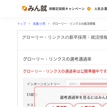
体験記投稿キャンペーン
人気企
トップ
流通/小売
グローリー・リンクスの就活情報
Post
Ranking
PickUp
投稿する
ランキングを見る
注目の企業特集
グローリー・リンクスの新卒採用・就活情
Vote
グローリー・リンクスの選考通過率
投票する
動画で知ろう！業界・
グローリー・リンクスの通過率は公開準備中です