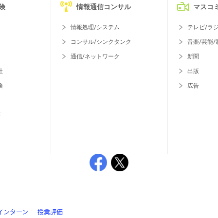
険
情報通信コンサル
マスコ
情報処理/システム
テレビ/ラ
コンサル/シンクタンク
音楽/芸能/
通信/ネットワーク
新聞
社
出版
険
広告
等
インターン
授業評価