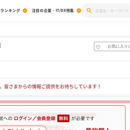
業ランキング
注目の企業・IT/DX特集
注目の企業特集
みんなのIT業界新卒就職人気企業ランキング
みんな
[27卒] 本選考体験記投稿キャンペーン
28卒 注目企業特集
27卒 注目企業特集
みんなのDX企業就職ブランド調査
報
お気に入り
(
注目のIT・DX企業特集
28卒 IT・DX企業特集
27卒 IT・DX企業特集
28卒
みんなのIT業界新卒就職人気企業ランキング
みんな
企業研究
。皆さまからの情報ご提供をお待ちしています！