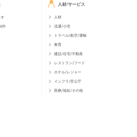
ミ
人材/サービス
ジオ
人材
制作
流通/小売
トラベル/航空/運輸
教育
建設/住宅/不動産
レストラン/フード
ホテル/レジャー
インフラ/官公庁
医療/福祉/その他