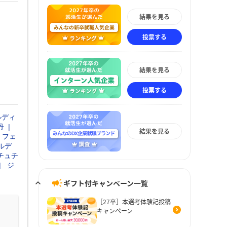
結果を見る
投票する
結果を見る
投票する
ルディ
丹
結果を見る
フェ
ルデ
チュチ
ジ
ギフト付キャンペーン一覧
［27卒］本選考体験記投稿
キャンペーン