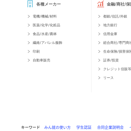
各種メーカー
金融/商社/保
電機/機械/材料
都銀/信託/外銀
医薬/化学/化粧品
地方銀行
食品/水産/農林
信用金庫
繊維/アパレル服飾
総合商社/専門商
印刷
生命保険/損害保
自動車販売
証券/投資
クレジット信販
リース
キーワード
みん就の使い方
学生認証
合同企業説明会