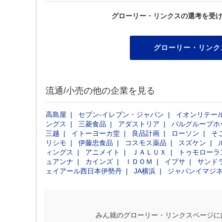
グローリー・リンクスの選考を受
グローリー・リンク
流通/小売の他の企業を見る
高島屋
セブン‐イレブン・ジャパン
イオンリテー
ングス
三菱食品
アダストリア
パルグループホ
三越
イトーヨーカ堂
良品計画
ローソン
そ
リシモ
伊藤忠食品
コスモス薬品
スズケン
ィングス
アニメイト
ＪＡＬＵＸ
トゥモローラ
ュアンナ
カインズ
ＩＤＯＭ
イプサ
サンド
ェイアール西日本伊勢丹
JA横浜
ジャパンイマジ
みん就のグローリー・リンクスページに