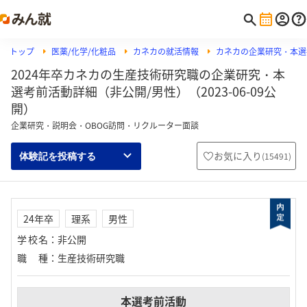
トップ
医薬/化学/化粧品
カネカの就活情報
カネカの企業研究・本選
2024年卒カネカの生産技術研究職の企業研究・本
選考前活動詳細（非公開/男性）（2023-06-09公
開）
企業研究・説明会・OBOG訪問・リクルーター面談
お気に入り
(
15491
)
体験記を投稿する
24年卒
理系
男性
学校名
：
非公開
職種
：
生産技術研究職
本選考前活動