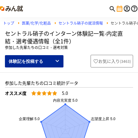
トップ
医薬/化学/化粧品
セントラル硝子の就活情報
セントラル硝子
セントラル硝子のインターン体験記一覧-内定直
結・選考優遇情報（全1件）
参加した先輩たちの口コミ・選考対策
お気に入り
(
3463
)
体験記を投稿する
参加した先輩たちの口コミ統計データ
オススメ度
5.0