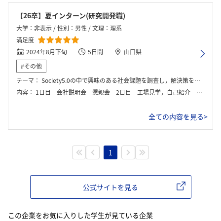
【26卒】夏インターン(研究開発職)
大学：非表示 / 性別：男性 / 文理：理系
満足度
2024年8月下旬
5日間
山口県
#その他
テーマ：
Society5.0の中で興味のある社会課題を調査し，解決策を考察する
内容：
1日目 会社説明会 懇親会 2日目 工場見学，自己紹介 3日目 グループワーク 4日目 簡単な実験，その後社員の方々の前で発表 5日目 1人20分くらいの面談して午前中には終了
全ての内容を見る>
1
公式サイトを見る
この企業をお気に入りした学生が見ている企業