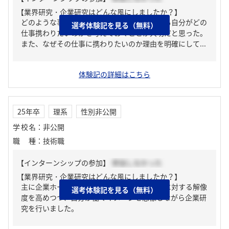
【業界研究・企業研究はどんな風にしましたか？】
どのような事業を行っているのか、その中でも自分がどの
選考体験記を見る（無料）
仕事携わりたいのかを考えておくことが大切だと思った。
また、なぜその仕事に携わりたいのか理由を明確にして...
体験記の詳細はこちら
25年卒
理系
性別非公開
学校名
：
非公開
職種
：
技術職
【インターンシップの参加】
参加しなかった
【業界研究・企業研究はどんな風にしましたか？】
主に企業ホームページや説明会によって企業に対する解像
選考体験記を見る（無料）
度を高めつつ、自分が働くイメージを想像しながら企業研
究を行いました。