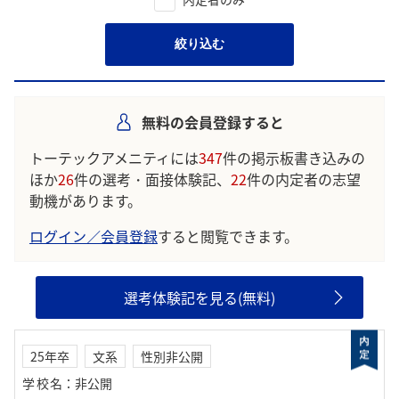
絞り込む
無料の会員登録すると
トーテックアメニティには
347
件の掲示板書き込みの
ほか
26
件の選考・面接体験記、
22
件の内定者の志望
動機があります。
ログイン／会員登録
すると閲覧できます。
選考体験記を見る(無料)
25年卒
文系
性別非公開
学校名
：
非公開