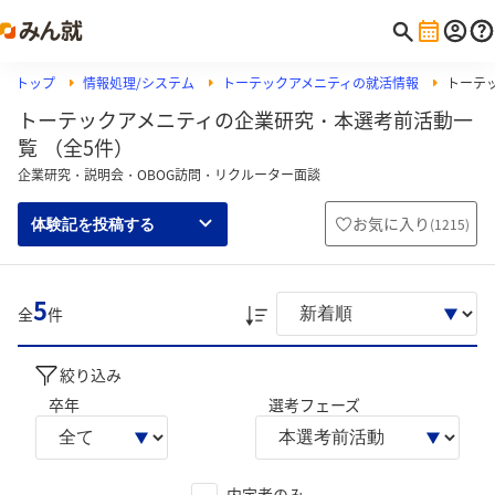
トップ
情報処理/システム
トーテックアメニティの就活情報
トーテ
トーテックアメニティの企業研究・本選考前活動一
覧 （全5件）
企業研究・説明会・OBOG訪問・リクルーター面談
お気に入り
(
1215
)
体験記を投稿する
5
全
件
絞り込み
卒年
選考フェーズ
内定者のみ