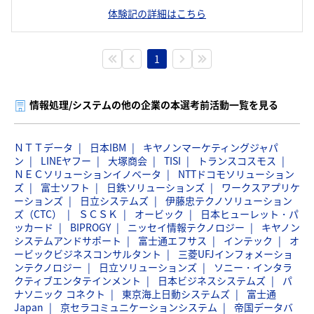
体験記の詳細はこちら
1
情報処理/システムの他の企業の本選考前活動一覧を見る
ＮＴＴデータ
日本IBM
キヤノンマーケティングジャパ
ン
LINEヤフー
大塚商会
TISI
トランスコスモス
ＮＥＣソリューションイノベータ
NTTドコモソリューション
ズ
富士ソフト
日鉄ソリューションズ
ワークスアプリケ
ーションズ
日立システムズ
伊藤忠テクノソリューション
ズ（CTC）
ＳＣＳＫ
オービック
日本ヒューレット・パ
ッカード
BIPROGY
ニッセイ情報テクノロジー
キヤノン
システムアンドサポート
富士通エフサス
インテック
オ
ービックビジネスコンサルタント
三菱UFJインフォメーショ
ンテクノロジー
日立ソリューションズ
ソニー・インタラ
クティブエンタテインメント
日本ビジネスシステムズ
パ
ナソニック コネクト
東京海上日動システムズ
富士通
Japan
京セラコミュニケーションシステム
帝国データバ