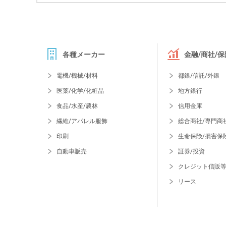
各種メーカー
金融/商社/保
電機/機械/材料
都銀/信託/外銀
医薬/化学/化粧品
地方銀行
食品/水産/農林
信用金庫
繊維/アパレル服飾
総合商社/専門商
印刷
生命保険/損害保
自動車販売
証券/投資
クレジット信販
リース