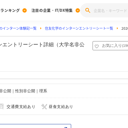
業ランキング
注目の企業・IT/DX特集
のインターン体験記一覧
住友化学のインターンエントリーシート一覧
20
注目の企業特集
みんなのIT業界新卒就職人気企業ランキング
みんな
[27卒] 本選考体験記投稿キャンペーン
28卒 注目企業特集
27卒 注目企業特集
みんなのDX企業就職ブランド調査
ーンエントリーシート詳細（大学名非公
お気に入り
(
19
注目のIT・DX企業特集
28卒 IT・DX企業特集
27卒 IT・DX企業特集
28卒
みんなのIT業界新卒就職人気企業ランキング
みんな
企業研究
名非公開｜性別非公開｜理系
交通費支給あり
昼食支給あり