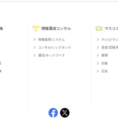
険
情報通信コンサル
マスコ
情報処理/システム
テレビ/ラ
コンサル/シンクタンク
音楽/芸能/
通信/ネットワーク
新聞
社
出版
険
広告
等