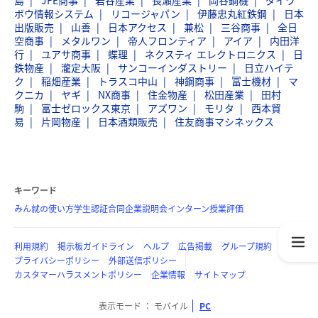
島
JFE商事
岩谷産業
長瀬産業
岡谷鋼機
ダイワ
ボウ情報システム
リコージャパン
伊藤忠丸紅鉄鋼
日本
出版販売
山善
日本アクセス
兼松
三谷商事
全日
空商事
メタルワン
帝人フロンティア
アイア
内田洋
行
ユアサ商事
蝶理
ネクスティ エレクトロニクス
日
鉄物産
瀧定大阪
サンコーインダストリー
日立ハイテ
ク
稲畑産業
トラスコ中山
神鋼商事
冨士機材
マ
クニカ
ヤギ
NX商事
住金物産
松田産業
田村
駒
富士ゼロックス東京
アズワン
モリタ
西本貿
易
片岡物産
日本酒類販売
住友商事マシネックス
キーワード
みん就の使い方
学生認証
合同企業説明会
インターン
授業評価
利用規約
掲示板ガイドライン
ヘルプ
広告掲載
グループ規約
プライバシーポリシー
外部送信ポリシー
カスタマーハラスメントポリシー
企業情報
サイトマップ
表示モード
モバイル
PC