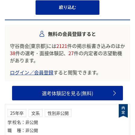
絞り込む
無料の会員登録すると
守谷商会[東京都]には
2121
件の掲示板書き込みのほか
38
件の選考・面接体験記、
27
件の内定者の志望動機
があります。
ログイン／会員登録
すると閲覧できます。
選考体験記を見る(無料)
25年卒
文系
性別非公開
学校名
：
非公開
職種
：
非公開