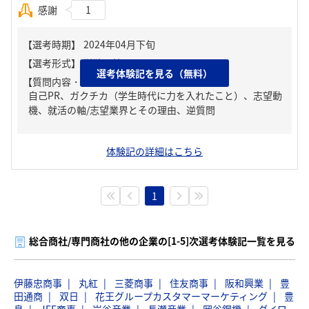
感謝
1
選考体験記を見る（無料）
【質問内容・課題】
自己PR、ガクチカ（学生時代に力を入れたこと）、志望動
機、就活の軸/志望業界とその理由、逆質問
体験記の詳細はこちら
1
総合商社/専門商社の他の企業の[1-5]次選考体験記一覧を見る
伊藤忠商事
丸紅
三菱商事
住友商事
阪和興業
豊
田通商
双日
花王グループカスタマーマーケティング
豊