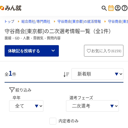
トップ
総合商社/専門商社
守谷商会[東京都]の就活情報
守谷商会[東
守谷商会[東京都]の二次選考情報一覧（全1件）
面接・GD・人数・雰囲気・質問内容
お気に入り
(
6159
)
体験記を投稿する
1
全
件
絞り込み
卒年
選考フェーズ
内定者のみ