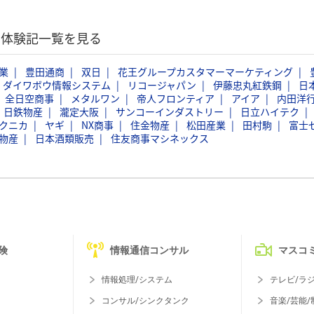
選考体験記一覧を見る
業
豊田通商
双日
花王グループカスタマーマーケティング
ダイワボウ情報システム
リコージャパン
伊藤忠丸紅鉄鋼
日
全日空商事
メタルワン
帝人フロンティア
アイア
内田洋
日鉄物産
瀧定大阪
サンコーインダストリー
日立ハイテク
クニカ
ヤギ
NX商事
住金物産
松田産業
田村駒
富士
物産
日本酒類販売
住友商事マシネックス
険
情報通信コンサル
マスコ
情報処理/システム
テレビ/ラ
コンサル/シンクタンク
音楽/芸能/