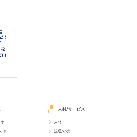
豊
本出
行
稲
ゼロ
ミ
人材/サービス
ジオ
人材
制作
流通/小売