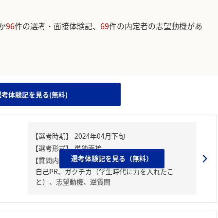
か
96
件の選考・面接体験記、
69
件の内定者の志望動機があ
。
選考体験記を見る(無料)
選考体験記を見る（無料）
【質問内容・課題】
自己PR、ガクチカ（学生時代に力を入れたこ
と）、志望動機、逆質問