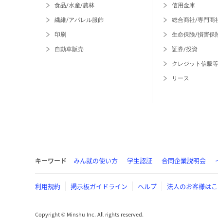
食品/水産/農林
信用金庫
繊維/アパレル服飾
総合商社/専門商
印刷
生命保険/損害保
自動車販売
証券/投資
クレジット信販
リース
キーワード
みん就の使い方
学生認証
合同企業説明会
利用規約
掲示板ガイドライン
ヘルプ
法人のお客様はこ
Copyright © Minshu Inc. All rights reserved.