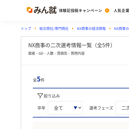
体験記投稿キャンペーン
人気企
トップ
総合商社/専門商社
NX商事の就活情報
NX商事
Post
Ranking
PickUp
投稿する
ランキングを見る
注目の企業特集
NX商事の二次選考情報一覧（全5件）
面接・GD・人数・雰囲気・質問内容
Vote
投票する
5
全
件
動画で知ろう！業界・
絞り込み
卒年
選考フェーズ