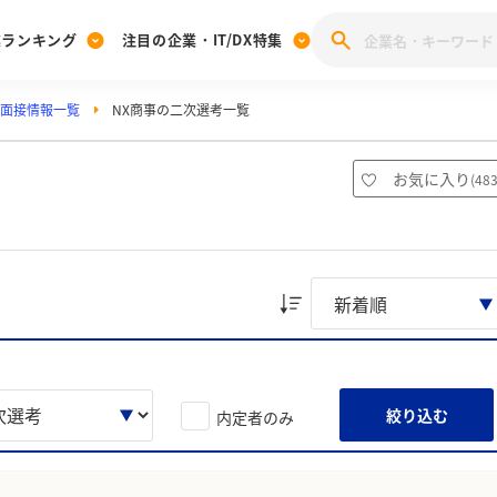
業ランキング
注目の企業・IT/DX特集
の面接情報一覧
NX商事の二次選考一覧
注目の企業特集
みんなのIT業界新卒就職人気企業ランキング
みんな
[27卒] 本選考体験記投稿キャンペーン
28卒 注目企業特集
27卒 注目企業特集
みんなのDX企業就職ブランド調査
お気に入り
(
48
注目のIT・DX企業特集
28卒 IT・DX企業特集
27卒 IT・DX企業特集
28卒
みんなのIT業界新卒就職人気企業ランキング
みんな
企業研究
絞り込む
内定者のみ