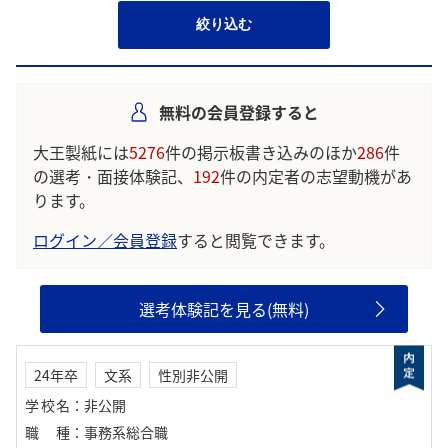
絞り込む
無料の会員登録すると
大王製紙には
5276
件の掲示板書き込みのほか
286
件
の選考・面接体験記、
192
件の内定者の志望動機があ
ります。
ログイン／会員登録
すると閲覧できます。
選考体験記を見る(無料)
24年卒
文系
性別非公開
学校名
：
非公開
職種
：
事務系総合職