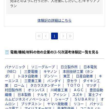
究はどのように行ったか、入社後にしたいこと/キャリアプ
ラン
体験記の詳細はこちら
1
電機/機械/材料の他の企業の[1-5]次選考体験記一覧を見る
パナソニック
ソニーグループ
日立製作所
日本電気
（NEC）
三菱電機
キヤノン
本田技研工業（ホン
ダ）
トヨタ自動車
デンソー
東芝
日産自動車
キ
ーエンス
三菱重工業
バンダイ
京セラ
ダイキン工
業
ローム
タカラスタンダード
ＴＯＴＯ
マツダ
村田製作所
オリンパス
川崎重工業
ＡＧＣ
豊田自動
織機
日本製鉄
テルモ
アイシン
スズキ
富士フイ
ルムビジネスイノベーション
シャープ
ＳＵＢＡＲＵ
オ
ムロン
ブリヂストン
ヤマハ発動機
リコー
パナソニ
ック電工
アイリスオーヤマ
島津製作所
コニカミノル