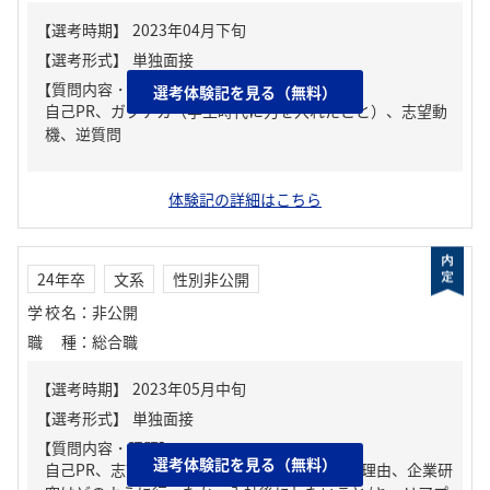
【質問内容・課題】
選考体験記を見る（無料）
自己PR、ガクチカ（学生時代に力を入れたこと）、志望動
機、逆質問
体験記の詳細はこちら
24年卒
文系
性別非公開
学校名
：
非公開
職種
：
総合職
【質問内容・課題】
選考体験記を見る（無料）
自己PR、志望動機、就活の軸/志望業界とその理由、企業研