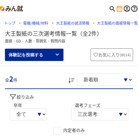
トップ
電機/機械/材料
大王製紙の就活情報
大王製紙の面接情報一覧
大王製紙の三次選考情報一覧（全2件）
面接・GD・人数・雰囲気・質問内容
お気に入り
(
8014
)
体験記を投稿する
2
全
件
絞り込み
卒年
選考フェーズ
内定者のみ