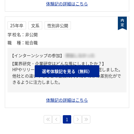
体験記の詳細はこちら
25年卒
文系
性別非公開
学校名
：
非公開
職種
：
総合職
【インターンシップの参加】
参加しなかった
【業界研究・企業研究はどんな風にしましたか？】
HPやリリースニュース、就活サイトなどを確認しました。
選考体験記を見る（無料）
他社との違いやなぜこの企業に入りたいのかの差別化がで
きるように注力しました。
体験記の詳細はこちら
1