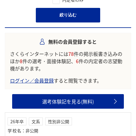
絞り込む
無料の会員登録すると
さくらインターネットには
78
件の掲示板書き込みの
ほか
8
件の選考・面接体験記、
6
件の内定者の志望動
機があります。
ログイン／会員登録
すると閲覧できます。
選考体験記を見る(無料)
26年卒
文系
性別非公開
学校名
：
非公開