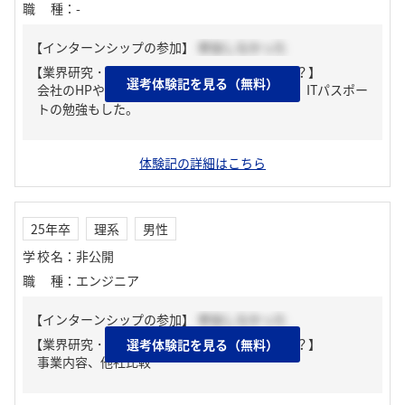
職種
：
-
【インターンシップの参加】
参加しなかった
【業界研究・企業研究はどんな風にしましたか？】
選考体験記を見る（無料）
会社のHPやYouTube、IRなどをみて勉強した。ITパスポー
トの勉強もした。
体験記の詳細はこちら
25年卒
理系
男性
学校名
：
非公開
職種
：
エンジニア
【インターンシップの参加】
参加しなかった
【業界研究・企業研究はどんな風にしましたか？】
選考体験記を見る（無料）
事業内容、他社比較