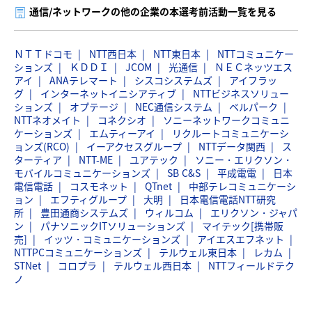
通信/ネットワークの他の企業の本選考前活動一覧を見る
ＮＴＴドコモ
NTT西日本
NTT東日本
NTTコミュニケー
ションズ
ＫＤＤＩ
JCOM
光通信
ＮＥＣネッツエス
アイ
ANAテレマート
シスコシステムズ
アイフラッ
グ
インターネットイニシアティブ
NTTビジネスソリュー
ションズ
オプテージ
NEC通信システム
ベルパーク
NTTネオメイト
コネクシオ
ソニーネットワークコミュニ
ケーションズ
エムティーアイ
リクルートコミュニケーシ
ョンズ(RCO)
イーアクセスグループ
NTTデータ関西
ス
ターティア
NTT-ME
ユアテック
ソニー・エリクソン・
モバイルコミュニケーションズ
SB C&S
平成電電
日本
電信電話
コスモネット
QTnet
中部テレコミュニケーシ
ョン
エフティグループ
大明
日本電信電話NTT研究
所
豊田通商システムズ
ウィルコム
エリクソン・ジャパ
ン
パナソニックITソリューションズ
マイテック[携帯販
売]
イッツ・コミュニケーションズ
アイエスエフネット
NTTPCコミュニケーションズ
テルウェル東日本
レカム
STNet
コロプラ
テルウェル西日本
NTTフィールドテク
ノ