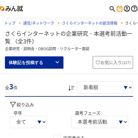
トップ
通信/ネットワーク
さくらインターネットの就活情報
さくら
さくらインターネットの企業研究・本選考前活動一
覧 （全3件）
企業研究・説明会・OBOG訪問・リクルーター面談
お気に入り
(
227
)
体験記を投稿する
3
全
件
絞り込み
卒年
選考フェーズ
内定者のみ