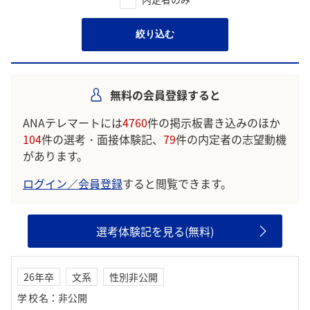
絞り込む
無料の会員登録すると
ANAテレマートには
4760
件の掲示板書き込みのほか
104
件の選考・面接体験記、
79
件の内定者の志望動機
があります。
ログイン／会員登録
すると閲覧できます。
選考体験記を見る(無料)
26年卒
文系
性別非公開
学校名
：
非公開