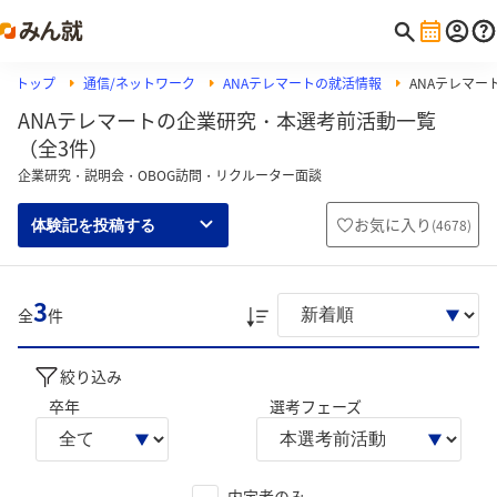
トップ
通信/ネットワーク
ANAテレマートの就活情報
ANAテレマ
ANAテレマートの企業研究・本選考前活動一覧
（全3件）
企業研究・説明会・OBOG訪問・リクルーター面談
お気に入り
(
4678
)
体験記を投稿する
3
全
件
絞り込み
卒年
選考フェーズ
内定者のみ