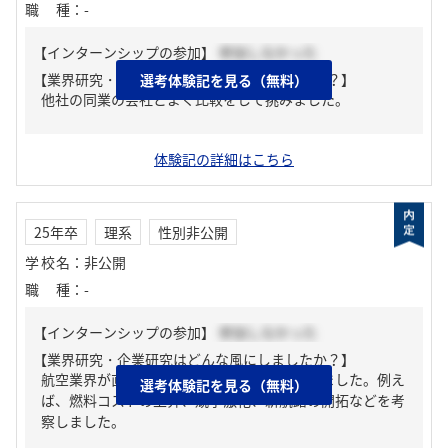
職種
：
-
【インターンシップの参加】
参加しなかった
【業界研究・企業研究はどんな風にしましたか？】
選考体験記を見る（無料）
他社の同業の会社とよく比較をして挑みました。
体験記の詳細はこちら
25年卒
理系
性別非公開
学校名
：
非公開
職種
：
-
【インターンシップの参加】
参加しなかった
【業界研究・企業研究はどんな風にしましたか？】
航空業界が直面している課題や機会を理解しました。例え
選考体験記を見る（無料）
ば、燃料コストの上昇、競争激化、新航路の開拓などを考
察しました。