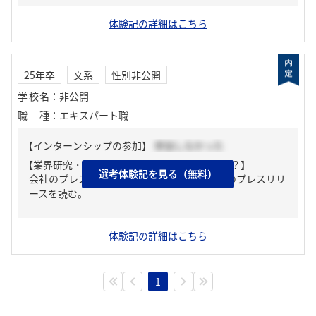
体験記の詳細はこちら
25年卒
文系
性別非公開
学校名
：
非公開
職種
：
エキスパート職
【インターンシップの参加】
参加しなかった
【業界研究・企業研究はどんな風にしましたか？】
選考体験記を見る（無料）
会社のプレスリリースを読む、ANAグループのプレスリリ
ースを読む。
体験記の詳細はこちら
1