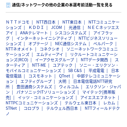
通信/ネットワークの他の企業の本選考前活動一覧を見る
ＮＴＴドコモ
NTT西日本
NTT東日本
NTTコミュニケー
ションズ
ＫＤＤＩ
JCOM
光通信
ＮＥＣネッツエス
アイ
ANAテレマート
シスコシステムズ
アイフラッ
グ
インターネットイニシアティブ
NTTビジネスソリュー
ションズ
オプテージ
NEC通信システム
ベルパーク
NTTネオメイト
コネクシオ
ソニーネットワークコミュニ
ケーションズ
エムティーアイ
リクルートコミュニケーシ
ョンズ(RCO)
イーアクセスグループ
NTTデータ関西
ス
ターティア
NTT-ME
ユアテック
ソニー・エリクソン・
モバイルコミュニケーションズ
SB C&S
平成電電
日本
電信電話
コスモネット
QTnet
中部テレコミュニケーシ
ョン
エフティグループ
大明
日本電信電話NTT研究
所
豊田通商システムズ
ウィルコム
エリクソン・ジャパ
ン
パナソニックITソリューションズ
マイテック[携帯販
売]
イッツ・コミュニケーションズ
アイエスエフネット
NTTPCコミュニケーションズ
テルウェル東日本
レカム
STNet
コロプラ
テルウェル西日本
NTTフィールドテク
ノ