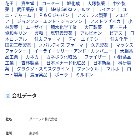
花王
資生堂
コーセー
旭化成
大塚製薬
中外製
薬
武田薬品工業
Meiji Seikaファルマ
ライオン
ユ
ニ・チャーム
Ｐ＆Ｇジャパン
アステラス製薬
ノエビ
ア
ジョンソン・エンド・ジョンソン
アストラゼネカ
小
林製薬
エーザイ
積水化学工業
大正製薬
第一三共
協和キリン
興和
塩野義製薬
アルビオン
ピアス
日
本ロレアル
住友ファーマ
ディーエイチシー
住友化学
田辺三菱製薬
ノバルティス ファーマ
久光製薬
マックス
ファクター
イーライ・リリー・アンド・カンパニー
大鵬薬
品工業
カネカ
カネボウ化粧品
ファイザー
小野薬品
工業
杏林製薬
日本メナード化粧品
日本新薬
科研製
薬
グラクソ・スミスクライン
ファンケル
マルホ
ロ
ート製薬
鳥居薬品
ポーラ
ミルボン
会社データ
社名
ダイニッカ株式会社
住所
東京都