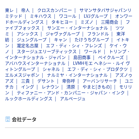
東レ
帝人
クロスカンパニー
サマンサタバサジャパンリ
ミテッド
ミキハウス
ワコール
LVJグループ
オンワー
ドホールディングス
タキヒヨー
ミズノ
三陽商会
フ
ァイブフォックス
サンエー・インターナショナル
ツツ
ミ
アシックス
ジャヴァグループ
フランドル
東洋
紡
ジュングループ
キャン
たけうちグループ
イトキ
ン
瀧定名古屋
エフ・ディ・シィ・フレンズ
ケイ・ウ
ノ
スタージュエリーブティックス
ワールド
トリンプ・
インターナショナル・ジャパン
島田商事
ベイクルーズ
アバハウスインターナショナル
LVMHモエ ヘネシー・ルイ ヴ
ィトングループ
シャネル
エフ・ディ・シィ・プロダクツ
エルメスジャポン
ナルミヤ・インターナショナル
アズノゥ
アズ
三貴
デサント
卑弥呼
アーバンリサーチ
ユニ
チカ
イング
レナウン
清原
やまと[きもの]
モリリ
ン
ティファニー・アンド・カンパニー・ジャパン・インク
ルックホールディングス
アルページュ
会社データ